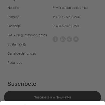
Noticias
Enviar correo electrónico
Eventos
T: +34 976 613 200
Fanshop
F: +34 976 613 201
FAQ - Preguntas frecuentes
Sustainability
Canal de denuncias
Padangos
Suscríbete