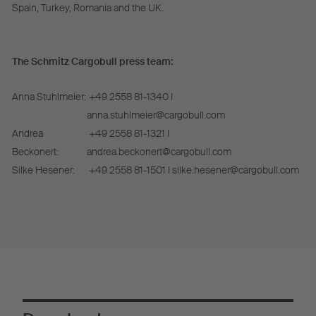
Spain, Turkey, Romania and the UK.
The Schmitz Cargobull press team:
Anna Stuhlmeier:
+49 2558 81-1340 I
anna.stuhlmeier@cargobull.com
Andrea
+49 2558 81-1321 I
Beckonert:
andrea.beckonert@cargobull.com
Silke Hesener:
+49 2558 81-1501 I silke.hesener@cargobull.com