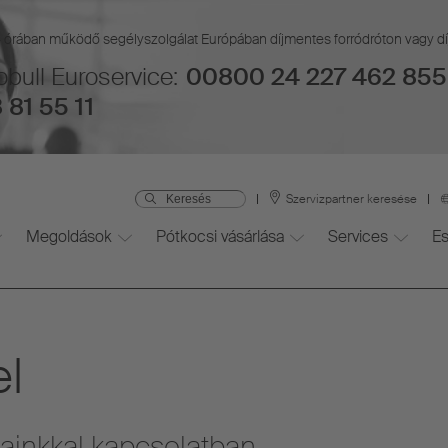
4 órában működő segélyszolgálat Európában díjmentes forródróton vagy d
bull Euroservice:
00800 24 227 462 855
 81 55 11
Szervizpartner keresése
Megoldások
Pótkocsi vásárlása
Services
E
el
sainkkal kapcsolatban