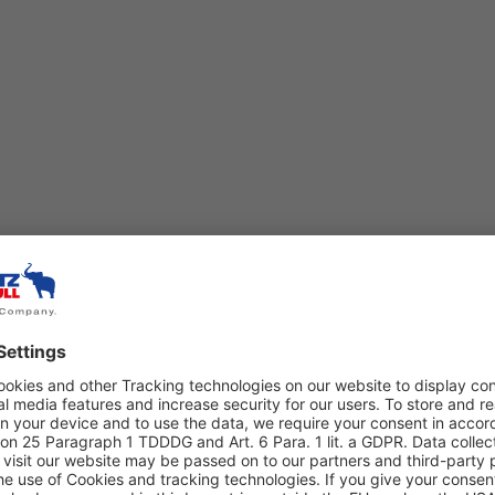
zírozás
Pótalkatrészek
Használt járművek
Gy