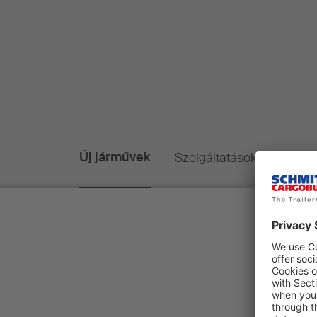
Új járművek
Szolgáltatások
Finans