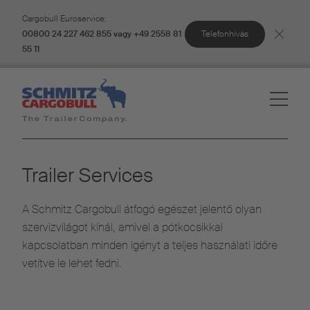
Cargobull Euroservice:
Telefonhívás
00800 24 227 462 855 vagy +49 2558 81
55 11
Trailer Services
A Schmitz Cargobull átfogó egészet jelentő olyan
szervizvilágot kínál, amivel a pótkocsikkal
kapcsolatban minden igényt a teljes használati időre
vetítve le lehet fedni.