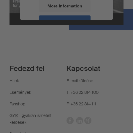
More Information
Accept
Powered by
Usercentrics Consent
Management
Fedezd fel
Kapcsolat
Hírek
E-mail küldése
Események
T: +36 22 814 100
Fanshop
F: +36 22 814 111
GYIK - gyakran ismételt
kérdések