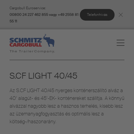
Cargobull Euroservice:
Telefonhívás
00800 24 227 462 855 vagy +49 2558 81
55 11
S.CF LIGHT 40/45
Az S.CF LIGHT 40/45 nyerges konténerszállító alváz a
40‘ alagút- és 45‘-EK- konténereket szállítja. A könnyű
alvázzal nagyobb lesz a hasznos terhelés, kisebb lesz
az üzemanyagfogyasztás és optimális lesz a
költség-/haszonarány.