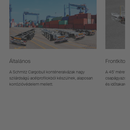
Általános
Frontkitolá
A Schmitz Cargobull konténeralvázak nagy
A 45’ méretű
szilárdságú acélprofilokból készülnek, alaposan
csapágyazott 
korrózióvédelem mellett.
és időtakarék