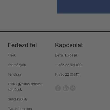
Fedezd fel
Kapcsolat
Hírek
E-mail küldése
Események
T: +36 22 814 100
Fanshop
F: +36 22 814 111
GYIK - gyakran ismételt
kérdések
Sustainability
Tyre information