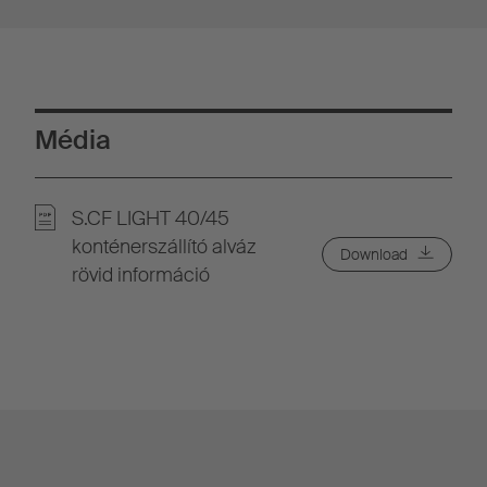
Média
S.CF LIGHT 40/45
konténerszállító alváz
Download
rövid információ