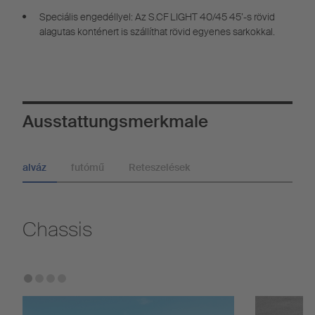
Speciális engedéllyel: Az S.CF LIGHT 40/45 45’-s rövid
alagutas konténert is szállíthat rövid egyenes sarkokkal.
Ausstattungsmerkmale
alváz
futómű
Reteszelések
Chassis