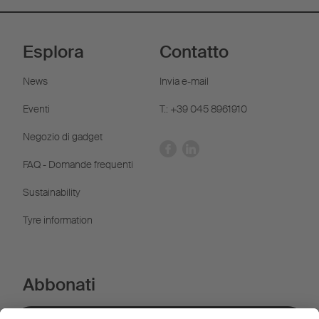
Esplora
Contatto
News
Invia e-mail
Eventi
T.: +39 045 8961910
Negozio di gadget
FAQ - Domande frequenti
Sustainability
Tyre information
Abbonati