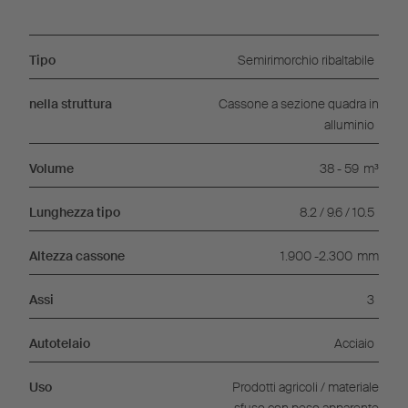
Tipo
Semirimorchio ribaltabile
nella struttura
Cassone a sezione quadra in
alluminio
Volume
38 - 59
m³
Lunghezza tipo
8.2 / 9.6 / 10.5
Altezza cassone
1.900 -2.300
mm
Assi
3
Autotelaio
Acciaio
Uso
Prodotti agricoli / materiale