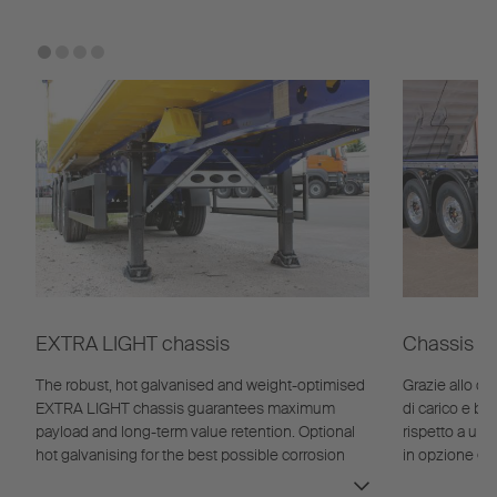
EXTRA LIGHT chassis
Chassis 
a gomito
The robust, hot galvanised and weight-optimised
Grazie allo ch
EXTRA LIGHT chassis guarantees maximum
di carico e ba
payload and long-term value retention. Optional
rispetto a uno 
hot galvanising for the best possible corrosion
in opzione gar
protection.
corrosione.