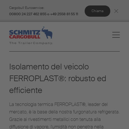
Cargobull Euroservice:
Chiama
00800 24 227 462 855 o +49 2558 81 55 11
Isolamento del veicolo
FERROPLAST®: robusto ed
efficiente
La tecnologia termica FERROPLAST®, leader del
mercato, è la base della nostra furgonatura refrigerata.
Grazie ai rivestimenti metallici con tenuta alla
diffusione di vapore, l'umidità non penetra nella