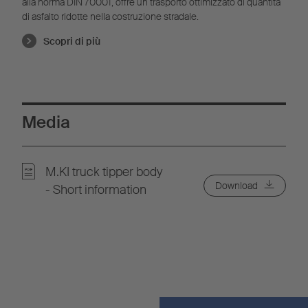
alla norma DIN 70001, offre un trasporto ottimizzato di quantità
di asfalto ridotte nella costruzione stradale.
Scopri di più
Media
M.KI truck tipper body
Download
- Short information