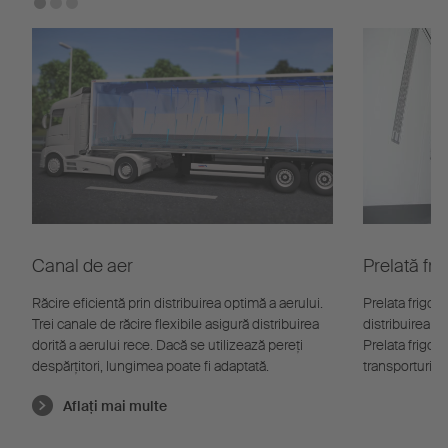
Canal de aer
Prelată frig
Răcire eficientă prin distribuirea optimă a aerului.
Prelata frigor
Trei canale de răcire flexibile asigură distribuirea
distribuirea uni
dorită a aerului rece. Dacă se utilizează pereţi
Prelata frigor
despărţitori, lungimea poate fi adaptată.
transporturi
Aflaţi mai multe