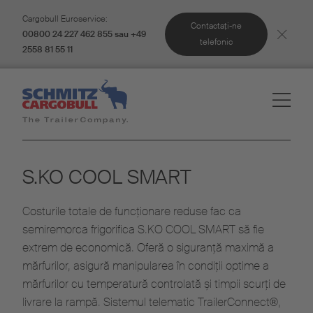
Cargobull Euroservice:
Contactaţi-ne
00800 24 227 462 855 sau +49
telefonic
2558 81 55 11
S.KO COOL SMART
Costurile totale de funcționare reduse fac ca
semiremorca frigorifica S.KO COOL SMART să fie
extrem de economică. Oferă o siguranță maximă a
mărfurilor, asigură manipularea în condiții optime a
mărfurilor cu temperatură controlată și timpii scurți de
livrare la rampă. Sistemul telematic TrailerConnect®,