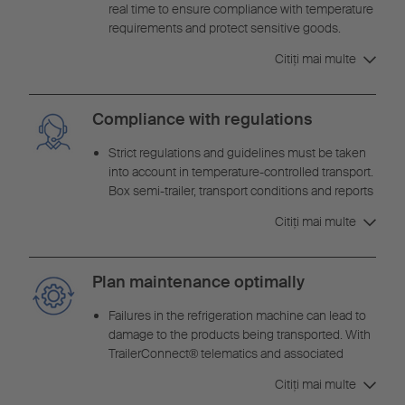
real time to ensure compliance with temperature
requirements and protect sensitive goods.
Warning messages enable the driver and
Citiţi mai multe
dispatcher to take appropriate action in good
time and protect the goods from spoilage.
Compliance with regulations
Strict regulations and guidelines must be taken
into account in temperature-controlled transport.
Box semi-trailer, transport conditions and reports
must comply with specifications such as GDP
Citiţi mai multe
(Good Distribution Practice) and the immediately
available temperature reports according to DIN
12863. The right vehicle for the various
Plan maintenance optimally
requirements can be selected in
the TrailerConnect® portal.
Failures in the refrigeration machine can lead to
damage to the products being transported. With
TrailerConnect® telematics and associated
services, e.g. Predictive Maintenance ensure
Citiţi mai multe
that maintenance is planned and carried out with