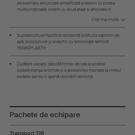
de exemplu securizare simplificată a sarcinii cu podea
multifuncțională, sistem cu două etaje și ancorare in
siguranta
a încărcăturii
Citiţi mai multe
Suprastructura frigorifică rezistentă la difuzia vaporilor de
apă, la coroziune şi la așchii, cu tehnologie termică
FERROPLAST®
Curățare ușoară, datorită formei de vas al podelei
sudată,etanșa la lichide și a accesoriilor montate la nivelul
podelei pentru o igienă optimă în remorcă
Pachete de echipare
Transport TIR