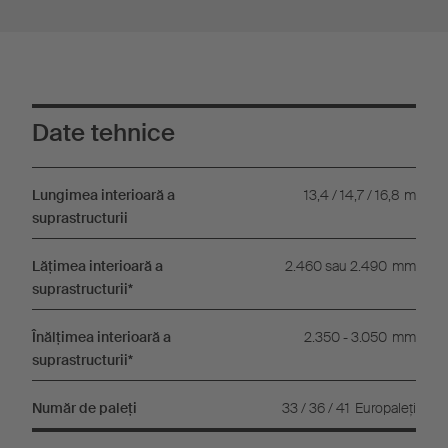
Date tehnice
Lungimea interioară a
13,4 / 14,7 / 16,8
m
suprastructurii
Lăţimea interioară a
2.460 sau 2.490
mm
suprastructurii*
Înălţimea interioară a
2.350 - 3.050
mm
suprastructurii*
Număr de paleţi
33 / 36 / 41
Europaleţi