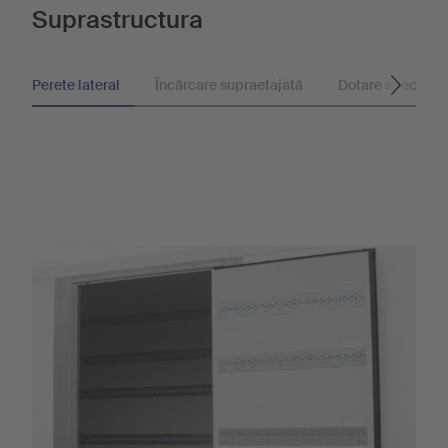
Suprastructura
Perete lateral
Încărcare supraetajată
Dotare specială