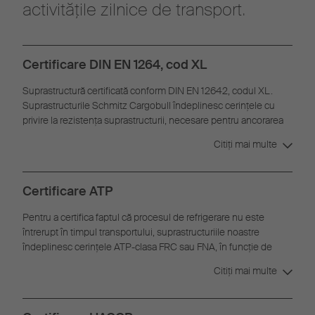
activităţile zilnice de transport.
Certificare DIN EN 1264, cod XL
Suprastructură certificată conform DIN EN 12642, codul XL.
Suprastructurile Schmitz Cargobull îndeplinesc cerinţele cu
privire la rezistenţa suprastructurii, necesare pentru ancorarea
încărcăturii.
Citiţi mai multe
Certificare ATP
Pentru a certifica faptul că procesul de refrigerare nu este
întrerupt în timpul transportului, suprastructuriile noastre
îndeplinesc cerinţele ATP-clasa FRC sau FNA, în funcţie de
modul de utilizare şi de variantele de echipare.
Citiţi mai multe