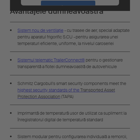
Accept
Avantajele dumneavoastră
Powered by
Usercentrics Consent
Management
Sistem nou de ventilaţie
- cu trasee de aer, special adaptate
pentru aparatul frigorific S.CU –pentru asigurarea unei
temperaturi eficiente, uniforme, la nivelul caroseriei
Sistemul telematic TrailerConnect®
pentru o gestionare
transparentă a flotei dumneavoastră de autovehicule
Schmitz Cargobull's smart security components meet the
highest security standards of the
Transported Asset
Protection Association
(TAPA)
Imprimantă de temperatură usor de utilizat ca supliment la
înregistratorul digital de temperatură standard
Sistem modular pentru configurarea individuală a remorcii,