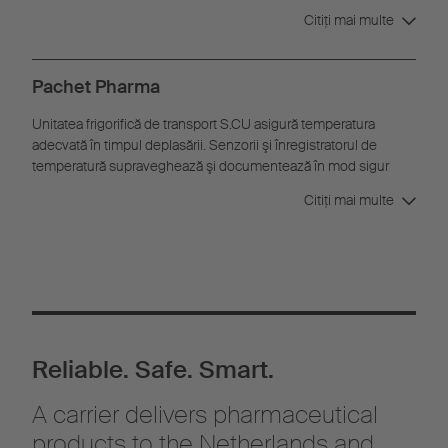
o protecţie împotriva încălecării cu patină asigură protecţia şi
Citiţi mai multe
siguranţa vehiculului şi a încărcăturii dumneavoastră.
Pachet Pharma
Unitatea frigorifică de transport S.CU asigură temperatura
adecvată în timpul deplasării. Senzorii şi înregistratorul de
temperatură supraveghează şi documentează în mod sigur
datele pentru diferitele zone de temperatură din suprastructură.
Citiţi mai multe
Pentru un transport eficient şi sigur aveţi al dispoziţie pereţi
despartitori, posibilitatea de încărcare supraetajată cu tije duble
şi şine de ancorare a încărcăturii.
Reliable. Safe. Smart.
A carrier delivers pharmaceutical
products to the Netherlands and