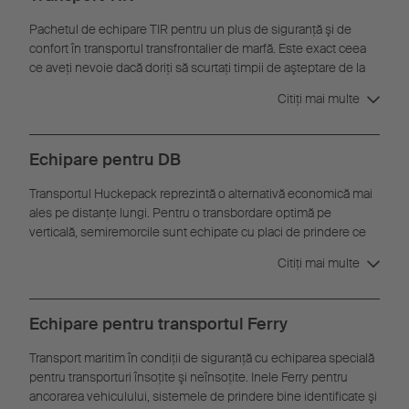
Pachetul de echipare TIR pentru un plus de siguranţă şi de
confort în transportul transfrontalier de marfă. Este exact ceea
ce aveţi nevoie dacă doriţi să scurtaţi timpii de aşteptare de la
frontieră.
Citiţi mai multe
Echipare pentru DB
Transportul Huckepack reprezintă o alternativă economică mai
ales pe distanţe lungi. Pentru o transbordare optimă pe
verticală, semiremorcile sunt echipate cu placi de prindere ce
permit încărcarea fără dificultate cu o macara sau un reach-
Citiţi mai multe
stacker.
Echipare pentru transportul Ferry
Transport maritim în condiţii de siguranţă cu echiparea specială
pentru transporturi însoţite şi neînsoţite. Inele Ferry pentru
ancorarea vehiculului, sistemele de prindere bine identificate şi