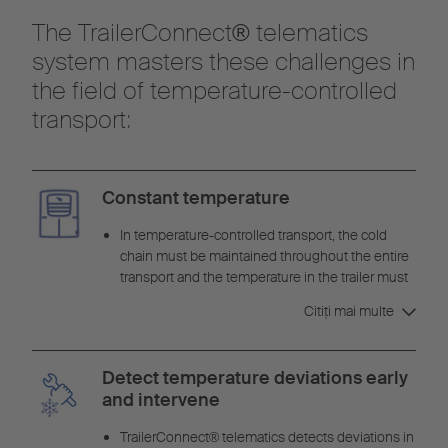
The TrailerConnect® telematics
system masters these challenges in
the field of temperature-controlled
transport:
Constant temperature
In temperature-controlled transport, the cold
chain must be maintained throughout the entire
transport and the temperature in the trailer must
remain constant. The S.KO COOL semi-trailers
Citiţi mai multe
with FERROPLAST® insulation and Schmitz
Cargobull refrigeration machine are optimally
matched to each other and reliably keep the
Detect temperature deviations early
temperature constant.
and intervene
TrailerConnect® telematics detects deviations in