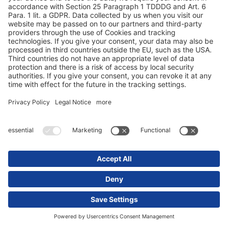
dintre J.S. Logistics, cu sediul în Kirkel, Saarland și Schmitz
Cargobull.
Aflaţi mai multe
* în funcţie de reglementările legale şi de specificaţiile
individuale ale autovehiculului.