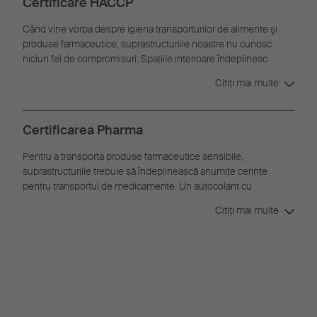
Certificare HACCP
Când vine vorba despre igiena transporturilor de alimente şi
produse farmaceutice, suprastructuriile noastre nu cunosc
niciun fel de compromisuri. Spaţiile interioare îndeplinesc
solicitările severe impuse de normele de igienă şi curăţenie ale
Citiţi mai multe
HACCP.
Certificarea Pharma
Pentru a transporta produse farmaceutice sensibile,
suprastructuriile trebuie să îndeplinească anumite cerinţe
pentru transportul de medicamente. Un autocolant cu
certificatul farmaceutic certifică faptul că vehiculul îndeplineşte
Citiţi mai multe
aceste condiţii.