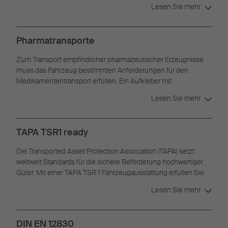
Hygieneanforderungen nach HACCP.
Lesen Sie mehr
Pharmatransporte
Zum Transport empfindlicher pharmazeutischer Erzeugnisse
muss das Fahrzeug bestimmten Anforderungen für den
Medikamententransport erfüllen. Ein Aufkleber mit
Pharmazertifikat weist nach, dass das Fahrzeug diese
Lesen Sie mehr
Voraussetzungen erfüllt.
TAPA TSR1 ready
Die Transported Asset Protection Association (TAPA) setzt
weltweit Standards für die sichere Beförderung hochwertiger
Güter. Mit einer TAPA TSR 1 Fahrzeugausstattung erfüllen Sie
die Voraussetzungen für erhöhte Sicherheitsanforderungen im
Lesen Sie mehr
Transport und unterstützen den Schutz Ihrer Ladung entlang
der gesamten Lieferkette.
DIN EN 12830