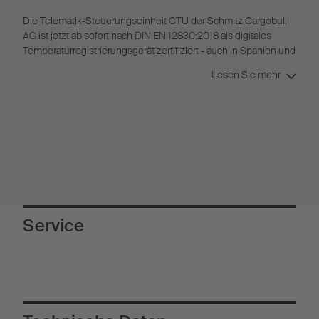
Die Telematik-Steuerungseinheit CTU der Schmitz Cargobull
AG ist jetzt ab sofort nach DIN EN 12830:2018 als digitales
Temperaturregistrierungsgerät zertifiziert - auch in Spanien und
Portugal. Damit gelingt die vollständige digitale Dokumentation
Lesen Sie mehr
der Kühlkette ohne zusätzliche Hardware und damit
verbundene Kosten.
Service