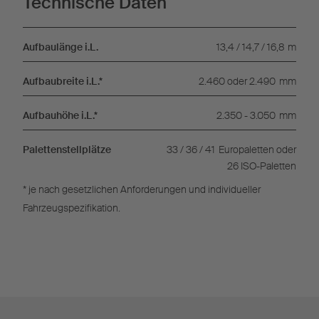
Technische Daten
Aufbaulänge i.L.
13,4 / 14,7 / 16,8
m
Aufbaubreite i.L.*
2.460 oder 2.490
mm
Aufbauhöhe i.L.*
2.350 - 3.050
mm
Palettenstellplätze
33 / 36 / 41
Europaletten oder
26 ISO-Paletten
* je nach gesetzlichen Anforderungen und individueller
Fahrzeugspezifikation.