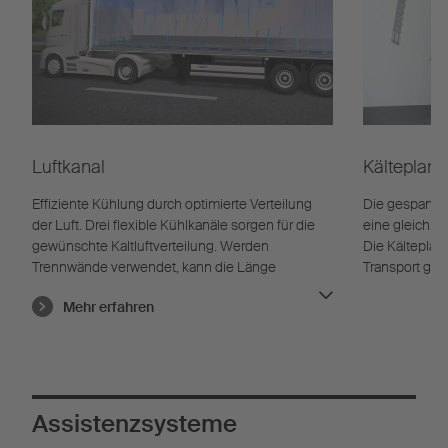
Luftkanal
Kälteplane
Effiziente Kühlung durch optimierte Verteilung
Die gespannte
der Luft. Drei flexible Kühlkanäle sorgen für die
eine gleichmäß
gewünschte Kaltluftverteilung. Werden
Die Kälteplan
Trennwände verwendet, kann die Länge
Transport gee
angepasst werden.
Mehr erfahren
Assistenzsysteme