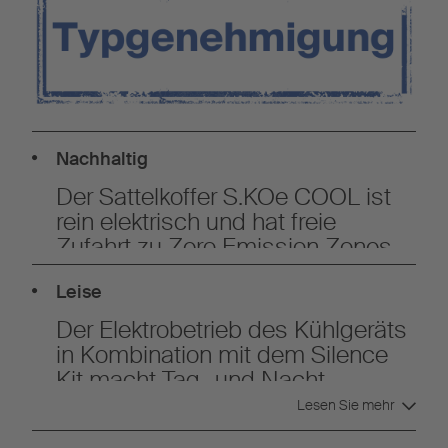
Powered by
Usercentrics Consent
Management
Nachhaltig
Der Sattelkoffer S.KOe COOL ist
rein elektrisch und hat freie
Zufahrt zu Zero Emission Zones
Leise
Der Elektrobetrieb des Kühlgeräts
in Kombination mit dem Silence
Kit macht Tag- und Nacht-
Belieferungen möglich
Lesen Sie mehr