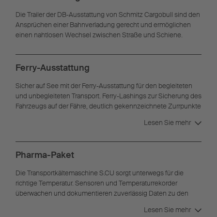
Die Trailer der DB-Ausstattung von Schmitz Cargobull sind den
Ansprüchen einer Bahnverladung gerecht und ermöglichen
einen nahtlosen Wechsel zwischen Straße und Schiene.
Ferry-Ausstattung
Sicher auf See mit der Ferry-Ausstattung für den begleiteten
und unbegleiteten Transport. Ferry-Lashings zur Sicherung des
Fahrzeugs auf der Fähre, deutlich gekennzeichnete Zurrpunkte
und ein Unterfahrschutz mit Kufe sorgen für Sicherheit und
Lesen Sie mehr
Schutz des Fahrzeugs und der Ware.
Pharma-Paket
Die Transportkältemaschine S.CU sorgt unterwegs für die
richtige Temperatur. Sensoren und Temperaturrekorder
überwachen und dokumentieren zuverlässig Daten zu den
einzelnen Temperaturbereichen im Fahrzeug. Trennwände,
Lesen Sie mehr
Doppelstock-Einbauten und Ladungssicherungsschienen