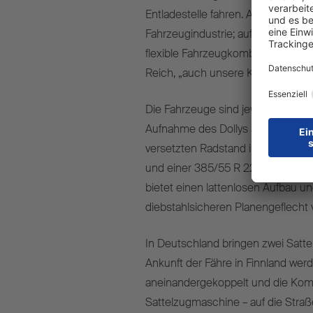
Entladestelle fahren. Auf der Hinfah
Fahrzeugindustrie; auf der Rückfah
flexible Fahrzeugkombination mit 
Reich, „auch unsere Kunden sind 
Die Fahrzeuge sind jeweils mit ein
Aufnahme des Dollys ausgestattet.
versetzten Radstand in Verbindun
und einer 385/55 R 22.5 Schmitz
bietet einen lattenlosen Aufbau u
diebstahlsicheren Planengeflecht 
In Deutschland bringen zwei Satte
Ankunft der Fähre in Finnland werd
aneinandergekoppelt und die Komb
Sattelzugmaschine – auf die Straß