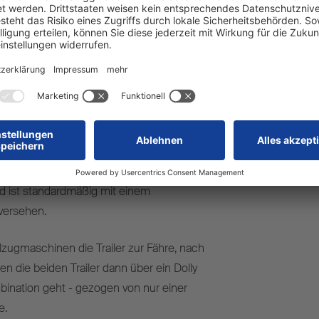
rt liefern wir diverse Maschinenteile für die
rt laden wir Holz. Dafür brauchen wir eine
großem Ladevolumen“, so Inhaber Philipp
von diesem Konzept begeistert“.
er heckseitigen Unterflurkupplung zur
 Das robuste Fahrgestell verfügt über einen
g mit einer Schmitz Cargobull Lenkachse
 Cargobull Bereifung. Der POWER CURTAIN
nd ist standardmäßig mit einem
versehen.
lzugmaschinen die Trailer zur Fähre, nach
en die beiden Trailer dann über ein Dolly
ination geht - gezogen von nur einer
e.