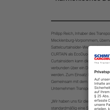
Philipp Reich, Inhaber des Trans
Mecklenburg-Vorpommern, überna
Sattelcurtainsider-Werk in Altenb
CURTAIN als EcoDuo-Kombination. 
Curtainsidern kann die Kombinatio
verbunden über ein Dolly und gez
werden. Zum Einsatz bringt Philipp
Gemeinsam mit dem finnischen Log
Unternehmen Transporte durch.
„Wir haben uns für die
EcoDuo-Ko
standardmäßig eine Strecke von c