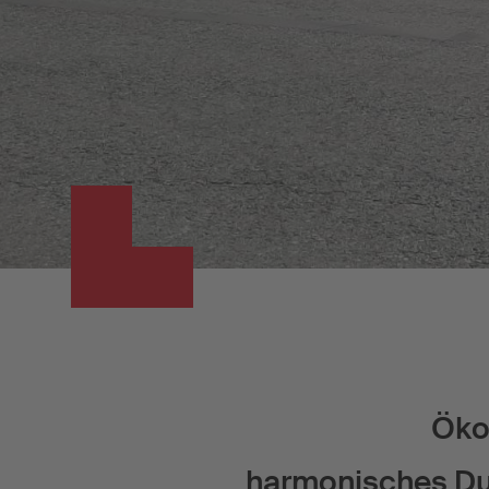
Öko
harmonisches Duo