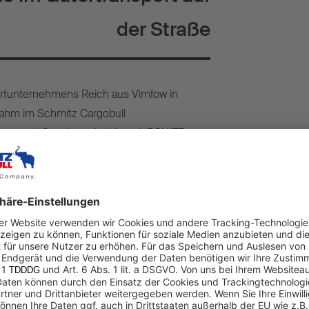
der Straße
portunternehmens Reich aus Vimfow in
hm im Schmitz Cargobull
erge zwei Sattelcurtainsider mit POWER
Mit den speziell ausgestatteten
n EcoDuo – zwei Standard-Trailer
ogen von einer Zugmaschine – gebildet
 Reich die Kombination in Finnland.
istikpartner TS Logistics Oy führt das
mbination
entschieden, weil wir in Finnland
a. 600 Kilometern mit nur einer