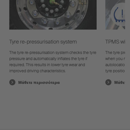
Tyre re-pressurisation system
TPMS with 
The tyre re-pressurisation system checks the tyre
The tyre pres
pressure and automatically inflates the tyre if
when you need 
required. This results in lower tyre wear and
autolocation t
improved driving characteristics.
tyre position
learns indepe
Μάθετε περισσότερα
Μάθετε
pressure and 
tyre pressure
fuel due to im