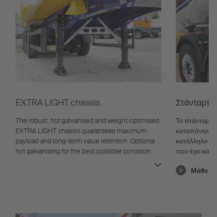
EXTRA LIGHT chassis
Στάνταρτ σ
The robust, hot galvanised and weight-optimised
Το στάνταρ σα
EXTRA LIGHT chassis guarantees maximum
καταπόνηση, δ
payload and long-term value retention. Optional
κατάλληλο γι
hot galvanising for the best possible corrosion
που έχει κατα
protection.
στη στρέψη χ
Μάθετε
ανατροπής. Η
εμβάπτισης εν
καθοδική προ