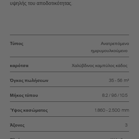
υψηλής του αποδοτικότητας.
Τύπος
Ανατρεπόμενο
ημιρυμουλκούμενο
καρότσα
Χαλύβδινος καμπύλος κάδος
Όγκος πωλήσεων
35 - 56
m³
Μήκος τύπου
8.2 / 9.6 / 10.5
Ύψος κασώματος
1.860 - 2.500
mm
Άξονες
3