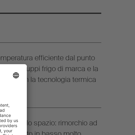
emperatura efficiente dal punto
co con gruppi frigo di marca e la
zzata con la tecnologia termica
imale dello spazio: rimorchio ad
accoppiato in basso molto