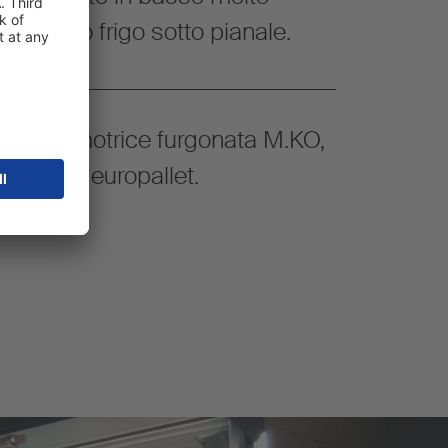
gruppo frigo sotto pianale.
con la motrice furgonata M.KO,
fino a 38 europallet.