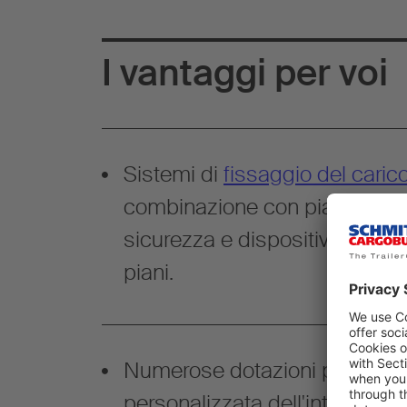
I vantaggi per voi
Sistemi di
fissaggio del caric
combinazione con pianale mult
sicurezza e dispositivo di ca
piani.
Numerose dotazioni per la su
personalizzata dell'interno nel