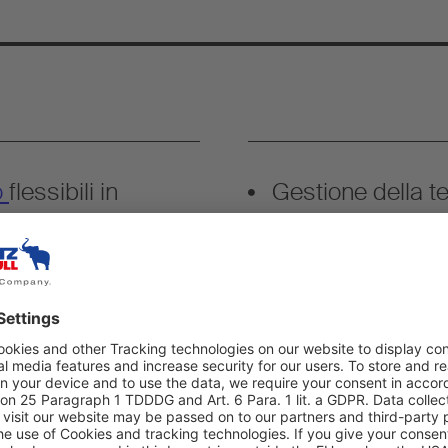
o
flessibili in
Gestione della t
ifunzione, barre di
di vista energeti
ricamento su due
furgonatura reali
FERROPLAST®
.
ddivisione
Sfruttamento ott
le zone di
assale centrale 