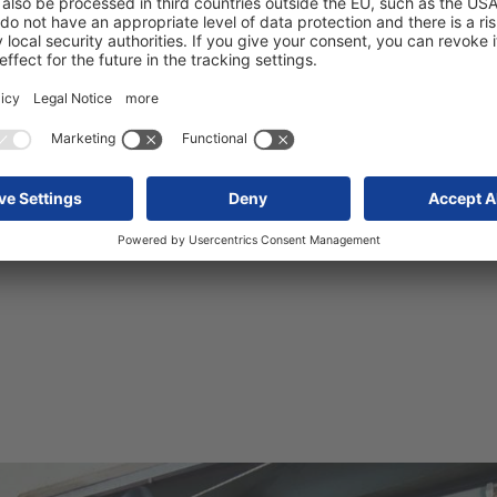
rasporto MultiTemp.
maneggevole con 
o veloci come
In combinazione 
uo in combinazione
offre spazio per 
O senza