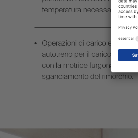
temperatura necessarie nel t
Operazioni di carico e scaric
autotreno per il carico contin
con la motrice furgonata M.K
sganciamento del rimorchio.