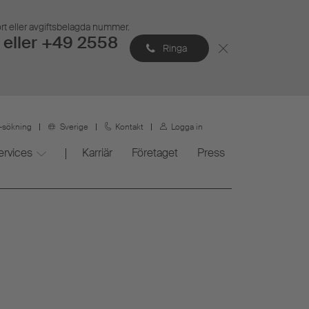
ort eller avgiftsbelagda nummer.
eller +49 2558
Ringa
r-sökning
Sverige
Kontakt
Logga in
ervices
Karriär
Företaget
Press