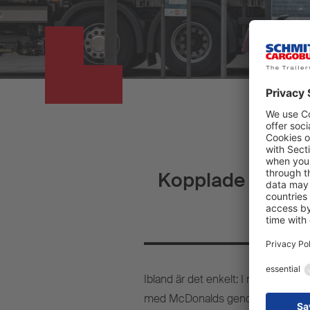
Kopplade fordon 
Ibland är det enkelt: I maj 1974 
med McDonalds genom att handslag,