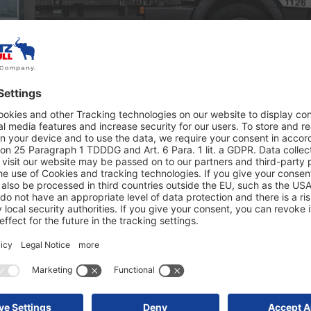
transporterar livsmedel
på ett tillförlitligt sätt
kom Ted Perlman och Bob Rocque överens
 om att leverera varor till deras