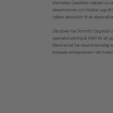
drivmedel. Gasdriften släpper ut c
dieselmotorer och frisätter upp til
hjälper dessutom till att spara på 
Därutöver har Schmitz Cargobull u
specialutrustning åt HAVI för att u
Bland annat har vissa fordonståg en
önskade temperaturen i det invänd