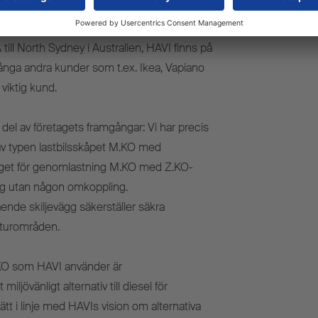
t företag efter sina fruars förnamn,
 HAVI lokaler, logistikcentraler och kontor
A till North Sydney i Australien, HAVI finns på
många andra kunder som t.ex. Ikea, Vapiano
viktig kund.
del av företagets framgångar: Vi har precis
av typen lastbilsskåpet M.KO med
tåget för genomlastning M.KO med Z.KO-
ing utan någon omkoppling.
de skiljevägg säkerställer säkra
raturområden.
.KO som HAVI använder är
ljövänligt alternativ till diesel för
sätt i linje med HAVIs vision om alternativa