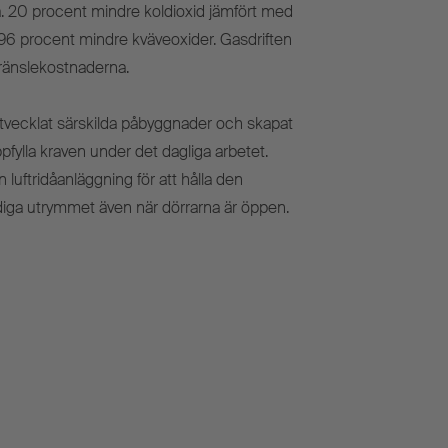
a. 20 procent mindre koldioxid jämfört med
l 96 procent mindre kväveoxider. Gasdriften
bränslekostnaderna.
tvecklat särskilda påbyggnader och skapat
ppfylla kraven under det dagliga arbetet.
 luftridåanläggning för att hålla den
iga utrymmet även när dörrarna är öppen.