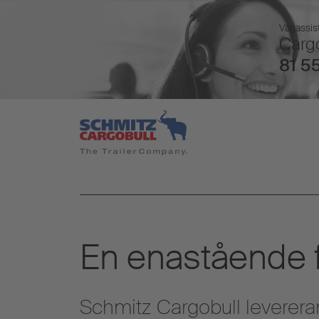
Vägassist
Cargo
81 55
En enastående
Schmitz Cargobull levererar