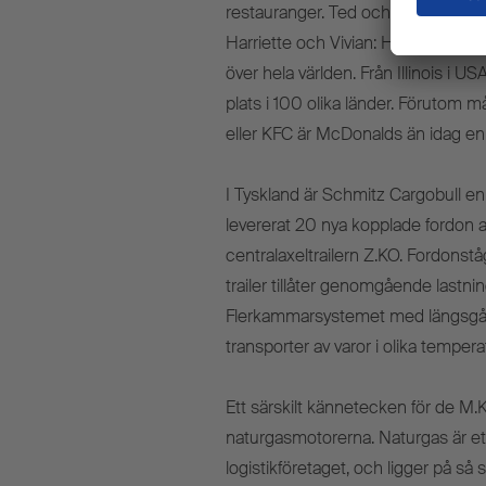
restauranger. Ted och Bob döpte sit
Harriette och Vivian: HAVI. Idag har
över hela världen. Från Illinois i US
plats i 100 olika länder. Förutom 
eller KFC är McDonalds än idag en 
I Tyskland är Schmitz Cargobull en 
levererat 20 nya kopplade fordon 
centralaxeltrailern Z.KO. Fordons
trailer tillåter genomgående lastn
Flerkammarsystemet med längsgåen
transporter av varor i olika tempe
Ett särskilt kännetecken för de M
naturgasmotorerna. Naturgas är ett mi
logistikföretaget, och ligger på så 