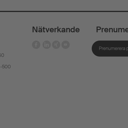
Nätverkande
Prenume
60
81-500