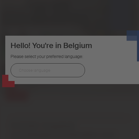
Hello! You're in Belgium
Please select your preferred language:
Schmitz Cargobull
vrachtwagencombinaties voor