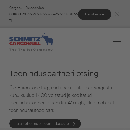
Cargobull Euroservice:
Helistamine
00800 24 227 462 855 või +49 2558 81 55
11
Teeninduspartneri otsing
Üle-Euroopane tugi, mida pakub ulatuslik võrgustik,
kuhu kuulub 1 400 volitatud ja koolitatud
teeninduspartnerit enam kui 40 riigis, ning mobiilsete
teenindusautode park.
Leia kohe mobiilteenindusauto