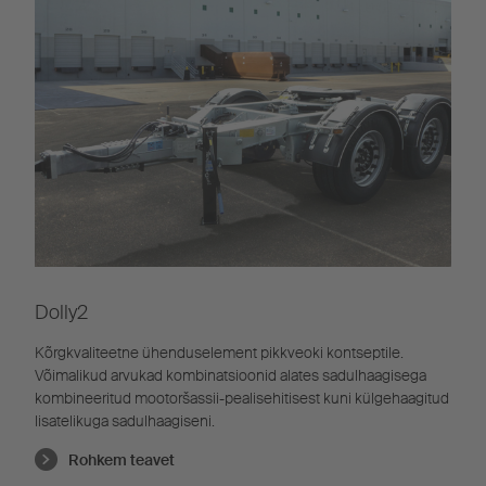
Dolly2
Kõrgkvaliteetne ühenduselement pikkveoki kontseptile.
Võimalikud arvukad kombinatsioonid alates sadulhaagisega
kombineeritud mootoršassii-pealisehitisest kuni külgehaagitud
lisatelikuga sadulhaagiseni.
Rohkem teavet