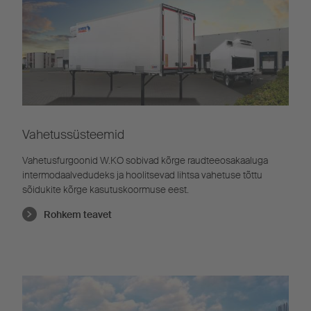
Vahetussüsteemid
Vahetusfurgoonid W.KO sobivad kõrge raudteeosakaaluga
intermodaalvedudeks ja hoolitsevad lihtsa vahetuse tõttu
sõidukite kõrge kasutuskoormuse eest.
Rohkem teavet