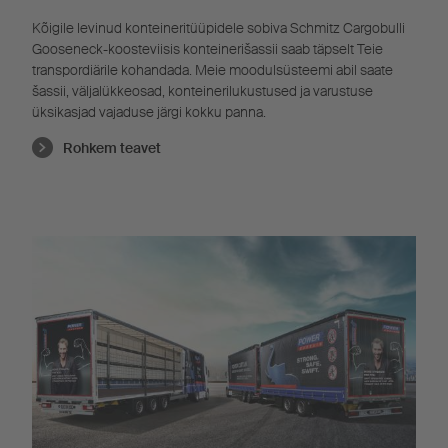
Kõigile levinud konteineritüüpidele sobiva Schmitz Cargobulli
Gooseneck-koosteviisis konteinerišassii saab täpselt Teie
transpordiärile kohandada. Meie moodulsüsteemi abil saate
šassii, väljalükkeosad, konteinerilukustused ja varustuse
üksikasjad vajaduse järgi kokku panna.
Rohkem teavet