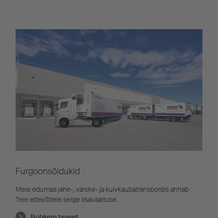
Furgoonsõidukid
Meie edumaa jahe-, värske- ja kuivkaubatranspordis annab
Teie ettevõttele selge lisaväärtuse.
Rohkem teavet