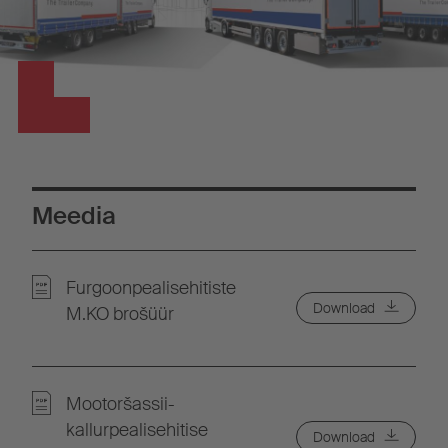
Meedia
Furgoonpealisehitiste
Download
M.KO brošüür
Mootoršassii-
kallurpealisehitise
Download