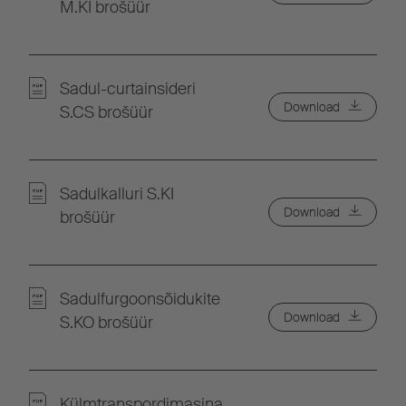
M.KI brošüür
Sadul-curtainsideri
Download
S.CS brošüür
Sadulkalluri S.KI
Download
brošüür
Sadulfurgoonsõidukite
Download
S.KO brošüür
Külmtranspordimasina