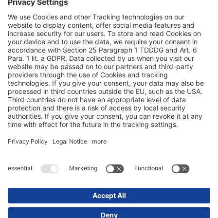
Andmekaitse
Impressum / õigusalased märkused
© 2025 Schmitz Cargobull. All Rights Reserved