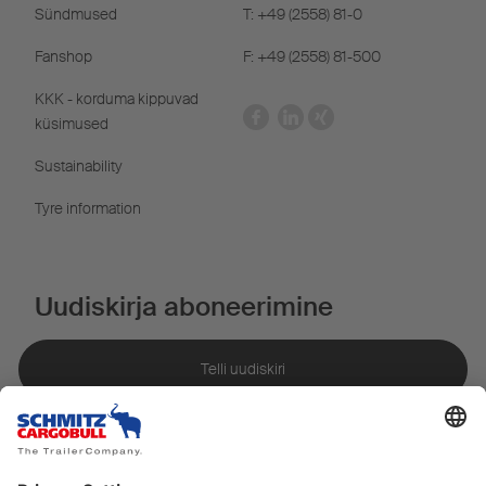
Sündmused
T: +49 (2558) 81-0
Fanshop
F: +49 (2558) 81-500
KKK - korduma kippuvad
küsimused
Sustainability
Tyre information
Uudiskirja aboneerimine