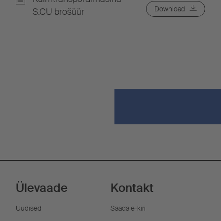
Download
S.CU brošüür
Ülevaade
Kontakt
Uudised
Saada e-kiri