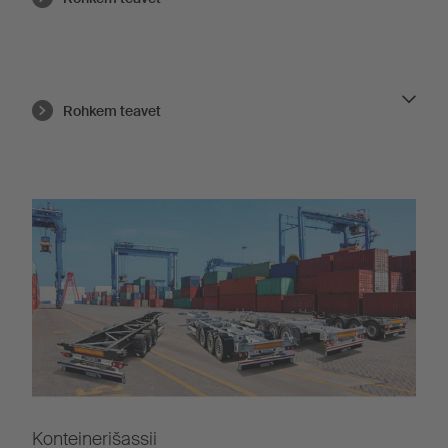
Rohkem teavet
Konteinerišassii