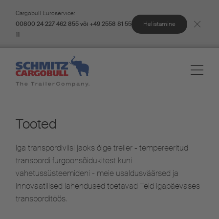
Cargobull Euroservice:
Helistamine
00800 24 227 462 855 või +49 2558 81 55
11
Tooted
Iga transpordiviisi jaoks õige treiler - tempereeritud
transpordi furgoonsõidukitest kuni
vahetussüsteemideni - meie usaldusväärsed ja
innovaatilised lahendused toetavad Teid igapäevases
transporditöös.