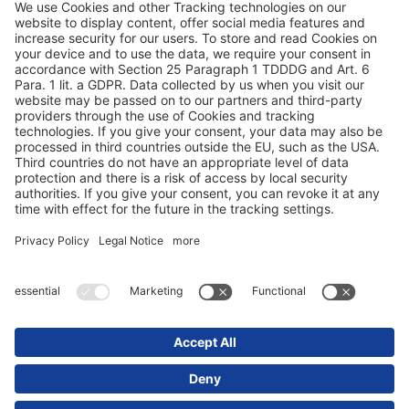
Andmekaitse
Impressum / õigusalased märkused
© 2025 Schmitz Cargobull. All Rights Reserved