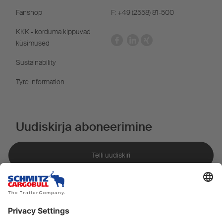
Fanshop
F: +49 (2558) 81-500
KKK - korduma kippuvad
küsimused
Sustainability
Tyre information
Uudiskirja aboneerimine