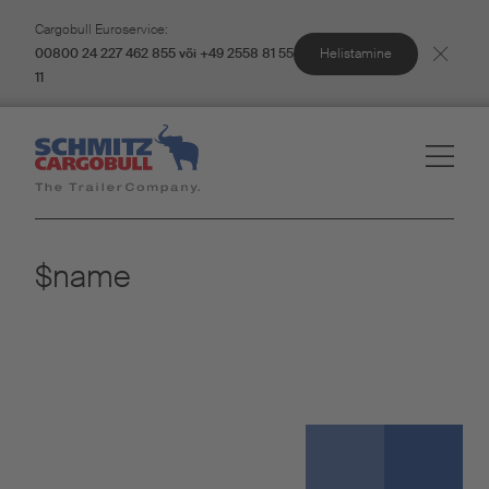
Cargobull Euroservice:
Helistamine
00800 24 227 462 855 või +49 2558 81 55
11
$name