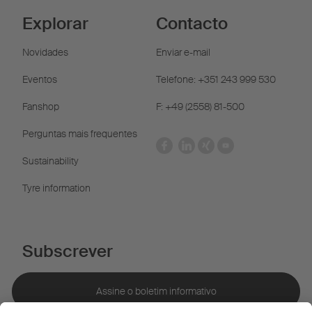
Explorar
Contacto
Novidades
Enviar e-mail
Eventos
Telefone: +351 243 999 530
Fanshop
F: +49 (2558) 81-500
Perguntas mais frequentes
Sustainability
Tyre information
Subscrever