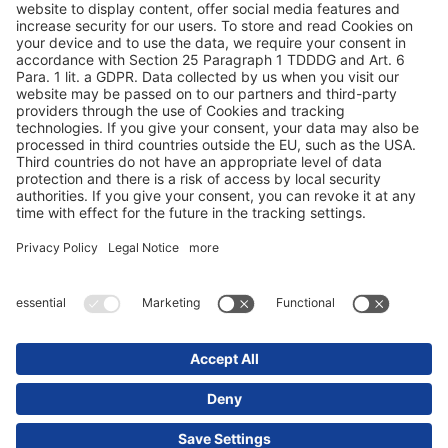
Proteção de dados
Ficha técnica / Avisos legais
© 2025 Schmitz Cargobull. All Rights Reserved