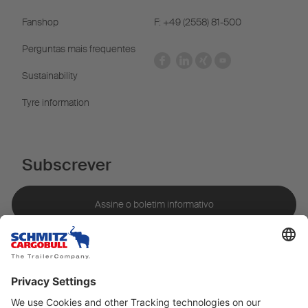
Fanshop
F: +49 (2558) 81-500
Perguntas mais frequentes
Sustainability
Tyre information
Subscrever