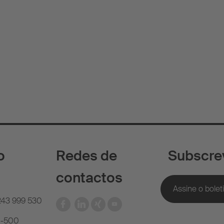
o
Redes de
Subscre
contactos
 243 999 530
81-500