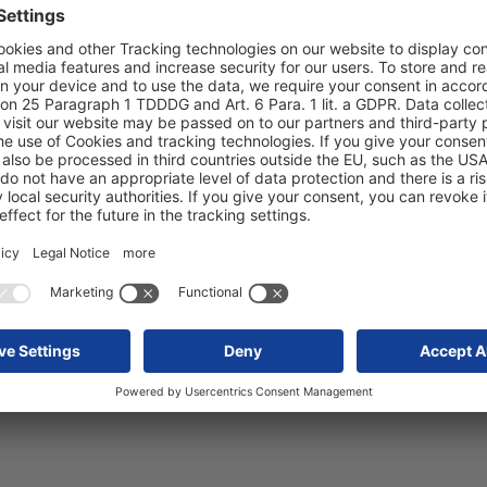
Serviços de reboques
D
A Schmitz Cargobull oferece um serviço completo
No
os
a nível mundial, que cobre todas as necessidades
Ca
relacionadas com os reboques durante todo o seu
se
período de utilização.
de
pa
Saber mais