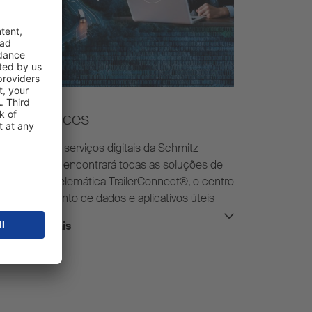
ata Services
 mundo dos serviços digitais da Schmitz
rgobull você encontrará todas as soluções de
rviços para telemática TrailerConnect®, o centro
 gerenciamento de dados e aplicativos úteis
ra motoristas e despachantes.
Saber mais