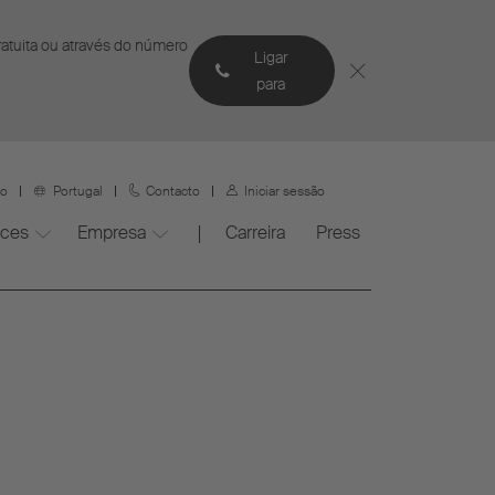
gratuita ou através do número
Ligar
para
ço
Portugal
Contacto
Iniciar sessão
ices
Empresa
Carreira
Press