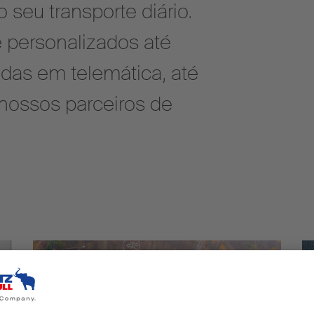
 seu transporte diário.
 personalizados até
das em telemática, até
 nossos parceiros de