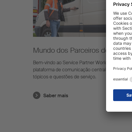
Mundo dos Parceiros de
Serviços
Bem-vindo ao Service Partner World, a nova
plataforma de comunicação central para todos 
tópicos e questões de serviço.
Saber mais