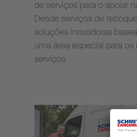
de serviços para o apoiar no
Desde serviços de reboque
soluções inovadoras basea
uma área especial para os
serviços.