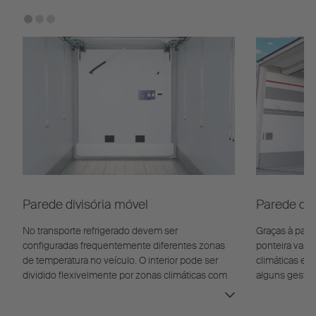
Parede divisória móvel
Parede divi
No transporte refrigerado devem ser
Graças à pare
configuradas frequentemente diferentes zonas
ponteira variá
de temperatura no veículo. O interior pode ser
climáticas e
dividido flexivelmente por zonas climáticas com
alguns gestos
as paredes divisórias móveis.