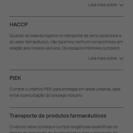
permaneça intacta durante o transporte.
Leia mais sobre
HACCP
Quando se trata da higiene no transporte de bens perecíveis e
do setor farmacêutico, não fazemos nenhum compromisso em
relação aos nossos veículos. Os espaços interiores cumprem
os requisitos de limpeza e higiene mais rigorosos de acordo
Leia mais sobre
com HACCP.
PIEK
Cumpre o critérios PIEK para entregas em áreas urbanas, para
evitar a perturbação do sossego noturno.
Transporte de produtos farmacêuticos
O veículo deve conseguir cumprir exigências específicas no
âmbito do transporte de medicamentos para o transporte de