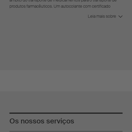
produtos farmacêuticos. Um autocolante com certificado
farmacêutico comprova que o veículo cumpre estes requisitos.
Leia mais sobre
Os nossos serviços