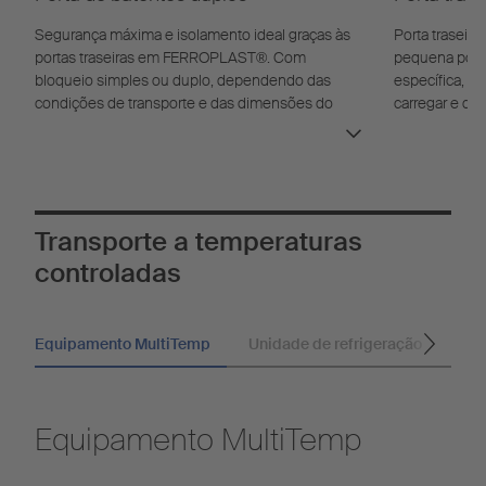
Segurança máxima e isolamento ideal graças às
Porta traseira
portas traseiras em FERROPLAST®. Com
pequena porta
bloqueio simples ou duplo, dependendo das
específica, de
condições de transporte e das dimensões do
carregar e des
veículo.
Transporte a temperaturas
controladas
Equipamento MultiTemp
Unidade de refrigeração
Cor
Equipamento MultiTemp