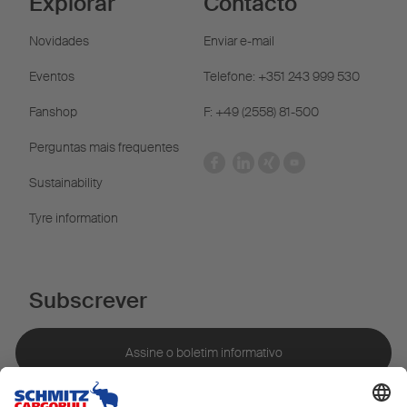
Explorar
Contacto
Novidades
Enviar e-mail
Eventos
Telefone: +351 243 999 530
Fanshop
F: +49 (2558) 81-500
Perguntas mais frequentes
Sustainability
Tyre information
Subscrever