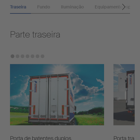
Traseira
Fundo
Iluminação
Equipamento especia
Parte traseira
Porta de batentes duplos
Porta tras