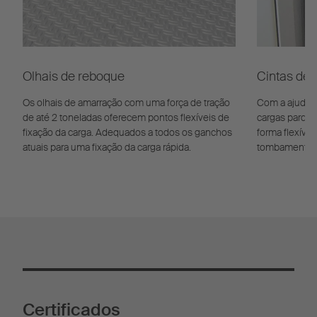
Olhais de reboque
Cintas de 
Os olhais de amarração com uma força de tração
Com a ajuda d
de até 2 toneladas oferecem pontos flexíveis de
cargas parcia
fixação da carga. Adequados a todos os ganchos
forma flexível
atuais para uma fixação da carga rápida.
tombamento.
Certificados