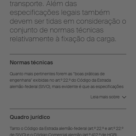
transporte. Além das
especificações legais também
devem ser tidas em consideração o
conjunto de normas técnicas
relativamente à fixação da carga.
Normas técnicas
Quanto mais pertinentes forem as “boas práticas de
engenharia” exibidas no art.º 22.º do Código da Estrada
alemão-federal (StVO), mais evidente é que as especificações
das diferentes organizações relativas à fixação da carga estão
Leia mais sobre
parcialmente sobrepostas e complementadas. Por isso, é
possível receber semirreboques que estejam
simultaneamente em conformidade com o conjunto de normas
Quadro jurídico
da Diretiva VDI 2700, da Diretiva Daimler 9.5 e a norma DIN EN
12642 Code XL.
Tanto o Código da Estrada alemão-federal (art.º 22.º e art.º 22.º
de StVO) e o Código Comercial alemão (art.º 412.º de HGB)