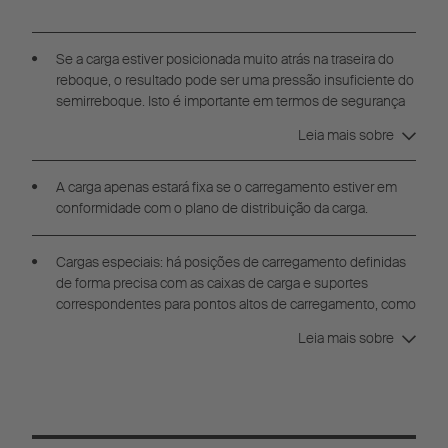
Se a carga estiver posicionada muito atrás na traseira do
reboque, o resultado pode ser uma pressão insuficiente do
semirreboque. Isto é importante em termos de segurança
de condução do trator, porque os pneus terão menos
Leia mais sobre
aderência se a pressão no eixo axial for insuficiente. Se a
carga for posicionada muito à frente, pode acontecer uma
sobrecarga do eixo axial, mesmo se o peso total permitido
A carga apenas estará fixa se o carregamento estiver em
não for excedido.
conformidade com o plano de distribuição da carga.
Cargas especiais: há posições de carregamento definidas
de forma precisa com as caixas de carga e suportes
correspondentes para pontos altos de carregamento, como
bobinas de aço, entre outros.
Leia mais sobre