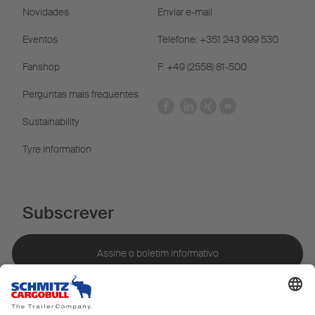
Novidades
Enviar e-mail
Eventos
Telefone: +351 243 999 530
Fanshop
F: +49 (2558) 81-500
Perguntas mais frequentes
Sustainability
Tyre information
Subscrever