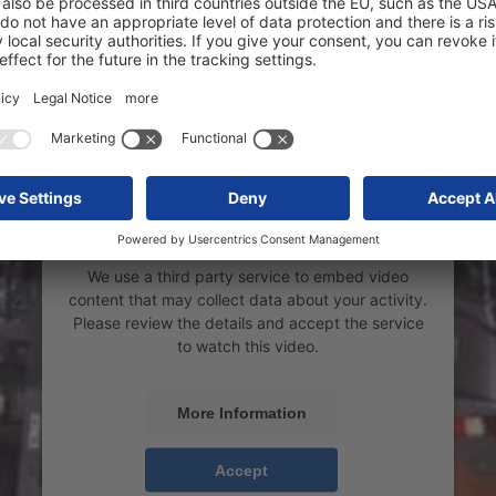
We need your consent to load the
YouTube Video service!
We use a third party service to embed video
content that may collect data about your activity.
Please review the details and accept the service
to watch this video.
More Information
Accept