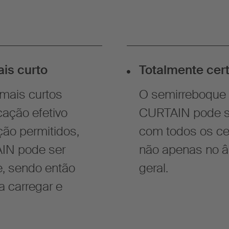
is curto
Totalmente cert
mais curtos
O semirreboque 
ação efetivo
CURTAIN pode se
ão permitidos,
com todos os cer
IN pode ser
não apenas no â
e, sendo então
geral.
 carregar e