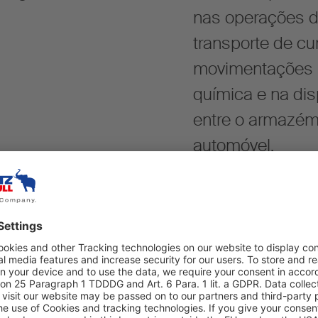
nas operações d
transporte de cu
movimentações in
química e na dis
entre o armazém 
automóvel.
iros e réguas de