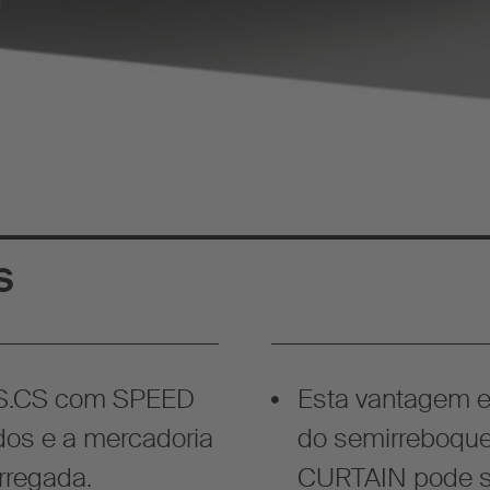
s
r S.CS com SPEED
Esta vantagem e
os e a mercadoria
do semirreboque
rregada.
CURTAIN pode se