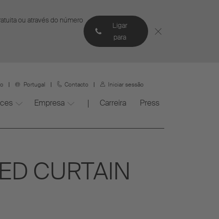
gratuita ou através do número
Ligar
para
ço
Portugal
Contacto
Iniciar sessão
ices
Empresa
Carreira
Press
EED CURTAIN