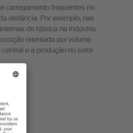
e carregamento frequentes no
rta distância. Por exemplo, nas
ternas de fábrica na indústria
posição orientada por volume
central e a produção no setor