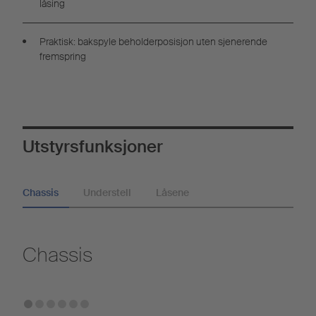
låsing
Praktisk: bakspyle beholderposisjon uten sjenerende
fremspring
Utstyrsfunksjoner
Chassis
Understell
Låsene
Chassis