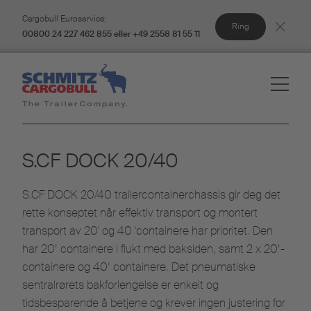
Cargobull Euroservice:
Ring
00800 24 227 462 855 eller +49 2558 81 55 11
S.CF DOCK 20/40
S.CF DOCK 20/40 trailercontainerchassis gir deg det
rette konseptet når effektiv transport og montert
transport av 20' og 40 'containere har prioritet. Den
har 20’ containere i flukt med baksiden, samt 2 x 20’-
containere og 40’ containere. Det pneumatiske
sentralrørets bakforlengelse er enkelt og
tidsbesparende å betjene og krever ingen justering for