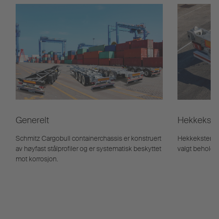
Generelt
Hekkekste
Schmitz Cargobull containerchassis er konstruert
Hekkekstender
av høyfast stålprofiler og er systematisk beskyttet
valgt beholde
mot korrosjon.