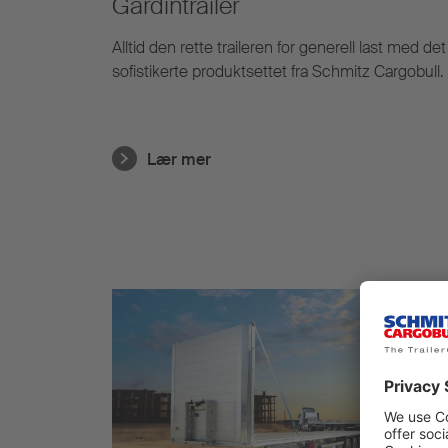
Gardintrailer
Alltid den rette traileren for generell last med det
sofistikerte produktsettet fra Schmitz Cargobull.
Lær mer