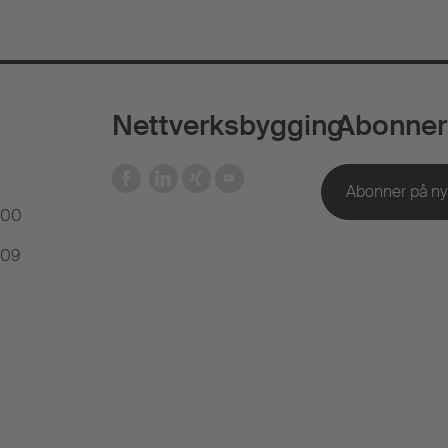
Nettverksbygging
Abonner
 00
 09