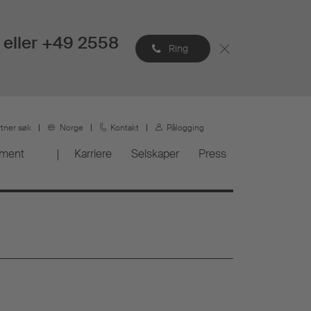
eller +49 2558
Ring
rtner søk
Norge
Kontakt
Pålogging
ement
Karriere
Selskaper
Press
n