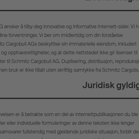
ønsker å tilby deg innovative og informative Internett-sider. Vi 
 dine forventninger. Vi ber om imidlertidig om din forståelse
 Cargobull AGs beskyttlse sin immaterielle eiendom, inkludert
og opphavsrettigheter, og at dette nettstedet ikke gir lisenser til
ter til Schmitz Cargobull AG. Duplisering, distribusjon, reproduksj
n bruk er ikke tillatt uten skriftlig samtykke fra Schmitz Cargobu
Juridisk gyldi
velsen er å betrakte som en del av internettpublikasjonen du ble
deler eller individuelle formuleringer av denne teksten ikke lenger
samsvarer fullstendig med gjeldende juridiske situasjon, forblir de