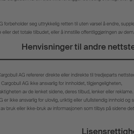
forbeholder seg uttrykkelig retten til uten varsel å endre, supple
 eller det totale tilbudet, eller å innstille offentliggjøringen av dem
Henvisninger til andre nettst
argobull AG refererer direkte eller indirekte til tredjeparts nettste
z Cargobull AG ikke ansvarlig for innholdet, tilgjengeligheten,
tigheten av de lenket sidene, deres tilbud, lenker eller reklame.
r ikke ansvarlig for ulovlig, uriktig eller ufullstendig innhold og 
 av bruk eller ikke-bruk av informasjonen som tilbys på sidene de
Lisensrettigh