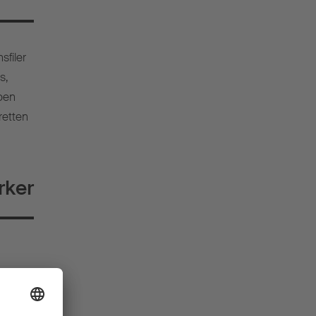
sfiler
s,
Noen
retten
rker
g
ikke er