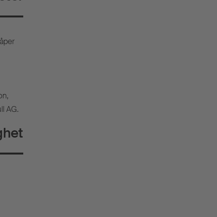
håper
on,
ll AG.
ghet