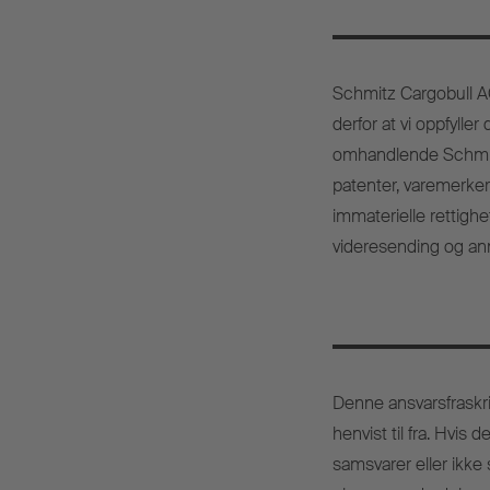
Schmitz Cargobull AG 
derfor at vi oppfyller
omhandlende Schmitz
patenter, varemerker 
immaterielle rettighe
videresending og anne
Denne ansvarsfraskri
henvist til fra. Hvis 
samsvarer eller ikke 