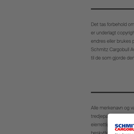
Det tas forbehold om a
er underlagt copyrigh
endres eller brukes p
Schmitz Cargobull AG
til de som gjorde dem
Alle merkenavn og v
tredjepart er underl
eierrettighetene til 
beskyttet av rettighet