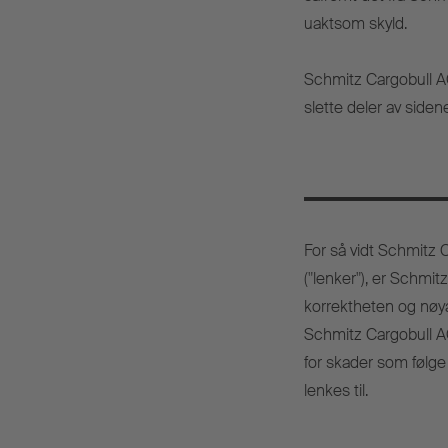
uaktsom skyld.
Schmitz Cargobull AG 
slette deler av sidene
For så vidt Schmitz C
("lenker"), er Schmit
korrektheten og nøyak
Schmitz Cargobull AG e
for skader som følge
lenkes til.