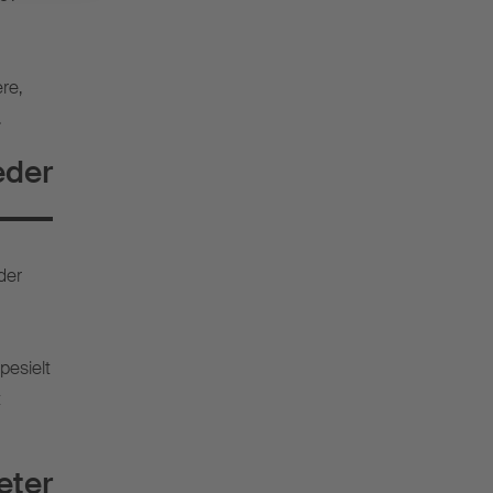
re,
.
eder
der
spesielt
t
eter