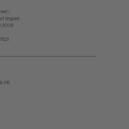
e
rert i
rt tingrett
 3009
7621
 & PR