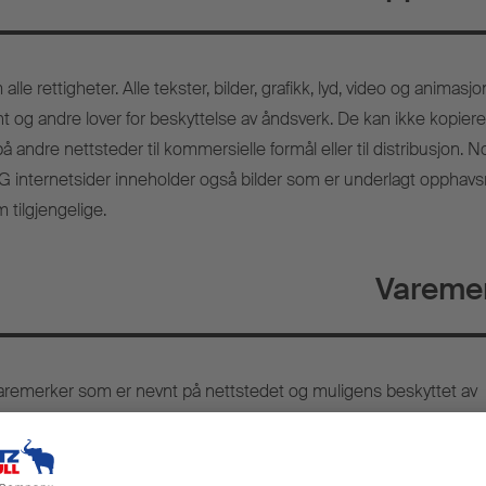
lle rettigheter. Alle tekster, bilder, grafikk, lyd, video og animasjon
t og andre lover for beskyttelse av åndsverk. De kan ikke kopiere
å andre nettsteder til kommersielle formål eller til distribusjon. 
 internetsider inneholder også bilder som er underlagt opphavs
 tilgjengelige.
Vareme
aremerker som er nevnt på nettstedet og muligens beskyttet av
agt begrensninger til bestemmelsene i gjeldende varemerkelov o
den respektive registrerte eieren. Konklusjonen om at varemerker 
ene til tredjeparter bør ikke trekkes bare fordi de er nevnt.