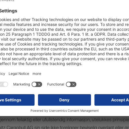
Forhandlergar
t eventuelt beskrevne betingelser for forhandlergaranti på disse 
bearbeidet og kontrollert. Vi gjør uttrykkelig oppmerksom på at i 
er der produktet utsettes for en annen enn normal belastningsgrad, k
de forhandlergarantibestemmelser gjelder. Schmitz Cargobull AG 
ndlergaranti for den forelagte informasjonens aktualitet, riktighet,
alitet.
rettes mot Schmitz Cargobull AG på grunn av skader av materiell 
rårsaket gjennom nyttiggjørelse eller ikke-nyttiggjørelse av den for
jennom feilaktig eller ufullstendig informasjon, utelukkes prinsipie
tz Cargobull AG sin side ikke foreligger beviselig overlagt eller g