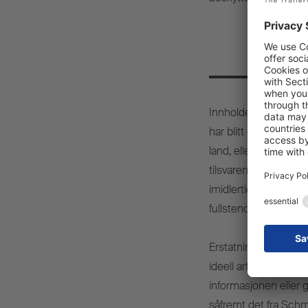
Innholdet og spesiel
har blitt omhyggelig 
land, eller i tilfell
tilsvarende tilpasse
imidlertid ingen forha
fullstendighet eller kv
Erstatningskrav som 
ideell art, som er fo
informasjonen eller g
såfremt det fra Schmi