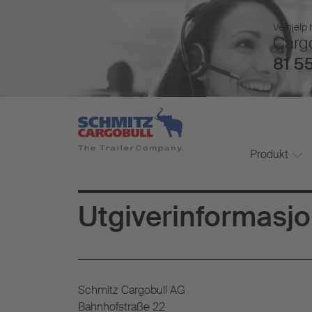
Veihjelp 
Cargo
81 55
Produkt
Utgiverinformasjo
Schmitz Cargobull AG
Bahnhofstraße 22