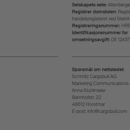
Selskapets sete:
Altenberg
Registrer domstolen:
Regist
handelsregisteret ved Steinfu
Registreringsnummer:
HRB
Identifikasjonsnummer for
omsetningsavgift:
DE 12437
Spørsmål om nettstedet:
Schmitz Cargobull AG
Marketing Communications
Anna Stuhlmeier
Bahnhofstr. 22
48612 Horstmar
E-post: info@cargobull.com