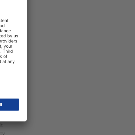
anti
sidene
enkelte
un
overtar
eller
elagte
lt
rov