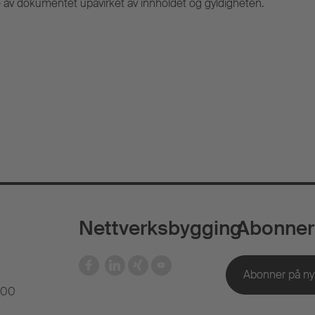
av dokumentet upåvirket av innholdet og gyldigheten.
Nettverksbygging
Abonner
 00