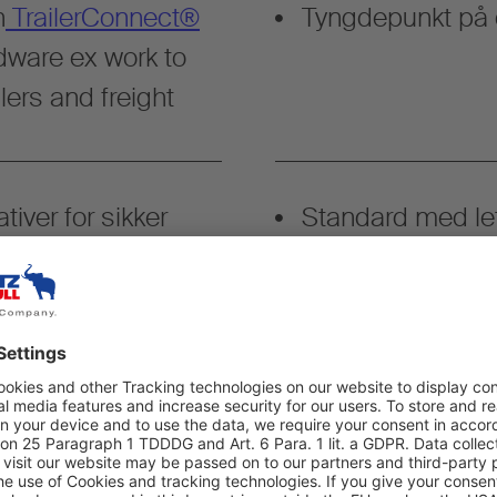
h
TrailerConnect®
Tyngdepunkt på o
dware ex work to
lers and freight
ativer for sikker
Standard med let
med kran
L-trauet for
Lastesikrings
ser
utvides