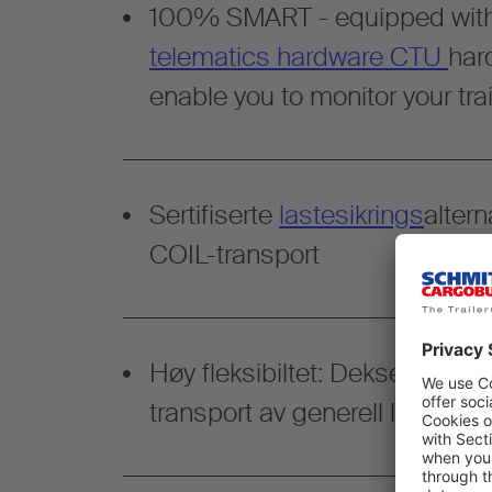
100% SMART - equipped wit
telematics hardware CTU
har
enable you to monitor your trai
Sertifiserte
lastesikrings
altern
COIL-transport
Høy fleksibiltet: Deksel for COI
transport av generell last