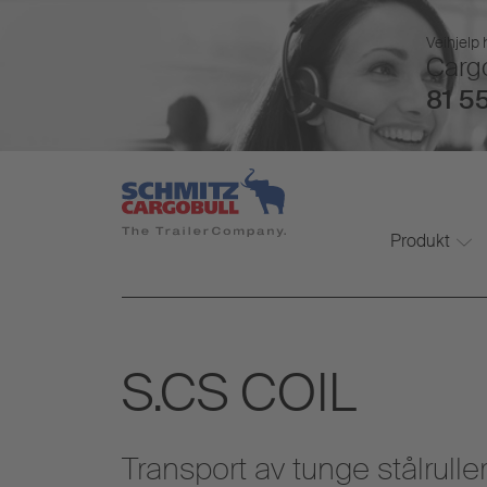
Veihjelp 
Cargo
81 55
Produkt
S.CS COIL
Transport av tunge stålrulle