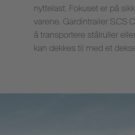
nyttelast. Fokuset er på sik
varene. Gardintrailer S.CS C
å transportere stålruller e
kan dekkes til med et dekse