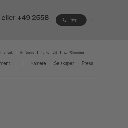
eller +49 2558
Ring
rtner søk
Norge
Kontakt
Pålogging
ement
Karriere
Selskaper
Press