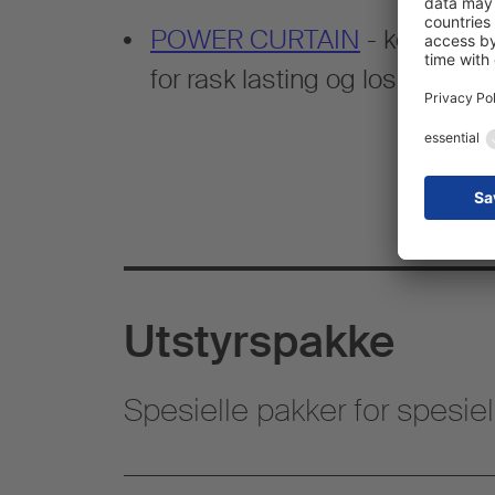
POWER CURTAIN
- konstruks
for rask lasting og lossing
Utstyrspakke
Spesielle pakker for spesiell