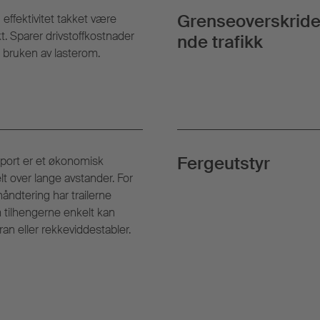
Grenseoverskrid
 effektivitet takket være
. Sparer drivstoffkostnader
nde trafikk
 bruken av lasterom.
Fergeutstyr
port er et økonomisk
elt over lange avstander. For
håndtering har trailerne
 tilhengerne enkelt kan
an eller rekkeviddestabler.