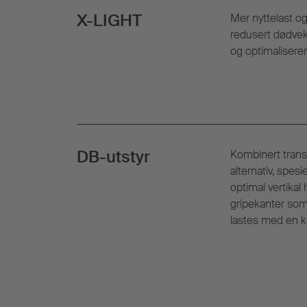
X-LIGHT
Mer nyttelast og
redusert dødvekt
og optimaliserer
DB-utstyr
Kombinert trans
alternativ, spesi
optimal vertikal 
gripekanter som
lastes med en kr