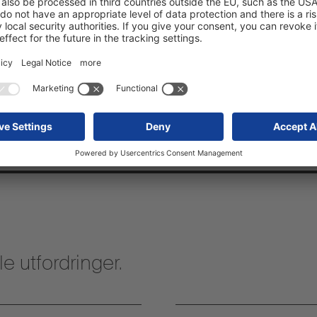
jon uten sidebord
e utfordringer.