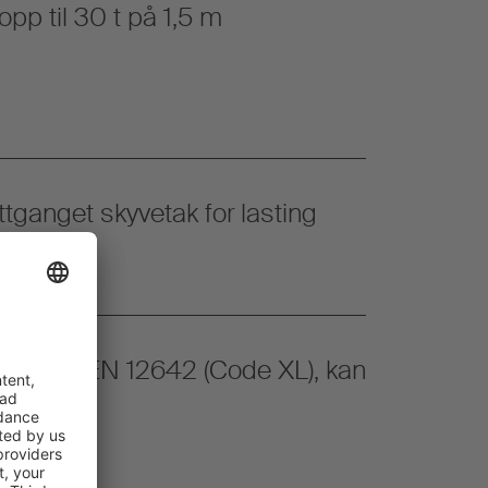
pp til 30 t på 1,5 m
tganget skyvetak for lasting
tifikatet EN 12642 (Code XL), kan