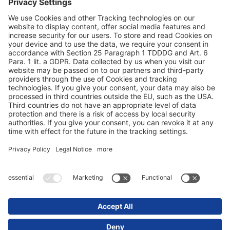
Zaštita podataka
Impresum / pravne napomene
© 2025 Schmitz Cargobull. All Rights Reserved