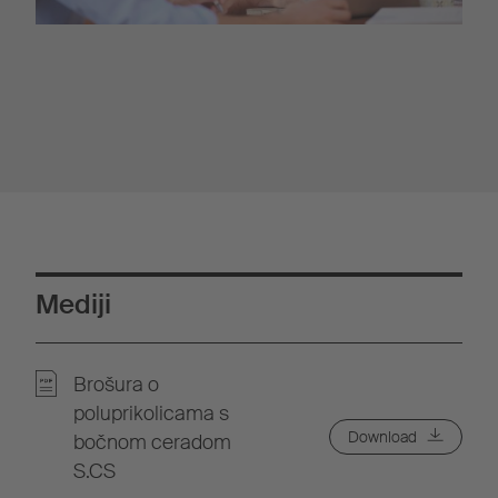
Mediji
Brošura o
poluprikolicama s
Download
bočnom ceradom
S.CS