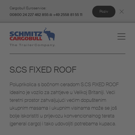
Cargobull Euroservice:
Poziv
00800 24 227 462 855 ili +49 2558 81 55 11
S.CS FIXED ROOF
Poluprikolica s bočnom ceradom S.CS FIXED ROOF
idealno je vozilo za zahtjeve u Velikoj Britaniji. Veći
teretni prostor zahvaljujući većim dopuštenim
ukupnim masama i ukupnim visinama može se još
bolje iskoristiti u prijevozu konvencionalnog tereta
(general cargo) i tako udovoljiti potrebama kupaca.