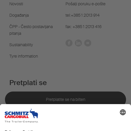
Novosti
Pošalji poruku e-pošte
Događanja
tel:+385 1 2013 914
ČPP - Često postavljana
fax: +385 1 2013 416
pitanja
Sustainability
Tyre information
Pretplati se