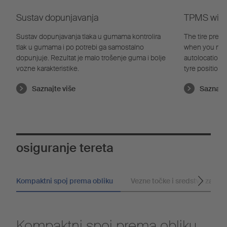
Sustav dopunjavanja
TPMS with 
Sustav dopunjavanja tlaka u gumama kontrolira
The tire pres
tlak u gumama i po potrebi ga samostalno
when you need 
dopunjuje. Rezultat je malo trošenje guma i bolje
autolocation t
vozne karakteristike.
tyre position
learns indepe
Saznajte više
Saznajte
pressure and 
correct tire p
save fuel due
osiguranje tereta
Kompaktni spoj prema obliku
Vezne točke i sredstva za učv
Kompaktni spoj prema obliku