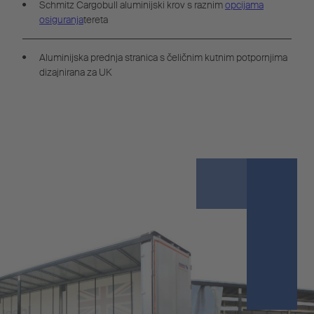
Schmitz Cargobull aluminijski krov s raznim
opcijama
osiguranja
tereta
Aluminijska prednja stranica s čeličnim kutnim potpornjima
dizajnirana za UK