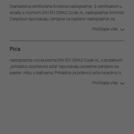
Standardna certificirana čvrstoća nadogradnje. S certifikatom u
skladu s normom DIN EN 12642 Code XL nadogradnje Schmitz
Cargobull ispunjavaju zahtjeve za ojačane nadogradnje za
osiguranje tereta.
Pročitajte više
Pića
nadogradnje vozila prema DIN EN 12642 Code XL s dodatkom
„prikladno za prijevoz pića“ ispunjavaju posebne zahtjeve za
palete i robu u bačvama. Prikladna za prijevoz pića na jednoj ili
dvije razine.
Pročitajte više