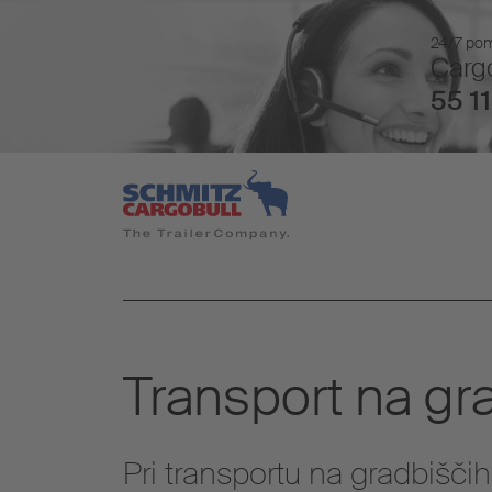
24/7 pomo
Cargo
55 11
Transport na gr
Pri transportu na gradbiščih