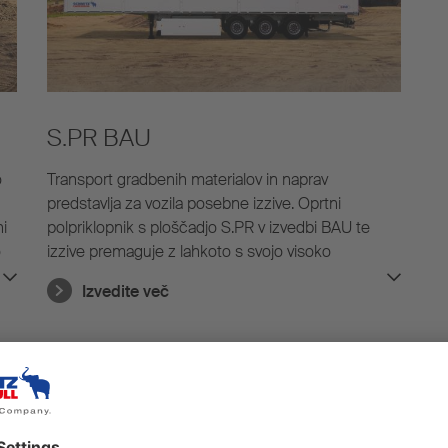
S.PR BAU
o
Transport gradbenih materialov in naprav
predstavlja za vozila posebne izzive. Oprtni
ni
polpriklopnik s ploščadjo S.PR v izvedbi BAU te
o
izzive premaguje z lahkoto s svojo visoko
nosilnostjo in robustnim podvozjem tudi na
Izvedite več
težkem terenu.