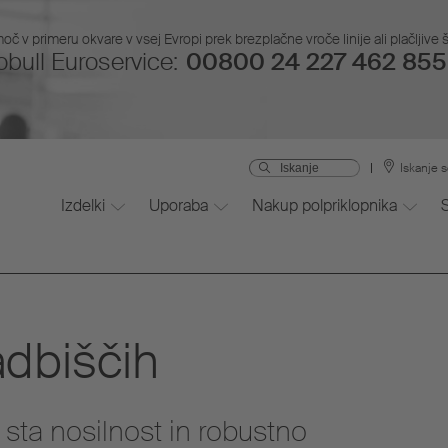
č v primeru okvare v vsej Evropi prek brezplačne vroče linije ali plačljive š
bull Euroservice:
00800 24 227 462 855 
Iskanje s
Izdelki
Uporaba
Nakup polpriklopnika
adbiščih
 sta nosilnost in robustno