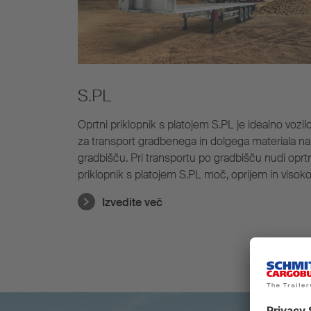
S.PL
Oprtni priklopnik s platojem S.PL je idealno vozil
za transport gradbenega in dolgega materiala na
gradbišču. Pri transportu po gradbišču nudi oprt
priklopnik s platojem S.PL moč, oprijem in visok
nosilnost.
Izvedite več