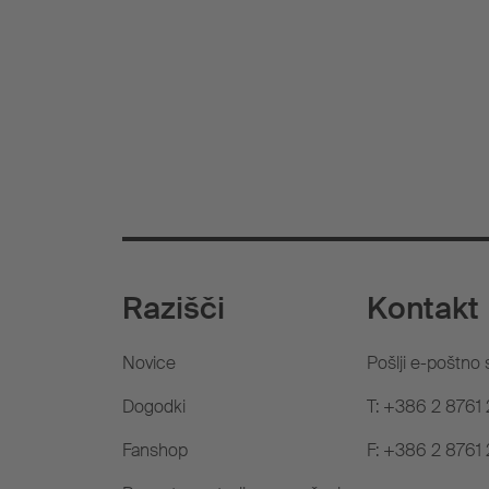
Razišči
Kontakt
Novice
Pošlji e-poštno 
Dogodki
T: +386 2 8761 
Fanshop
F: +386 2 8761