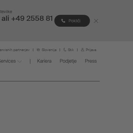
tevilke
ali +49 2558 81
Pokliči
ervisnih partnerjev
Slovenija
Stik
Prijava
Services
Kariera
Podjetje
Press