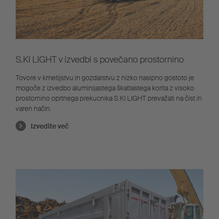
S.KI LIGHT v izvedbi s povečano prostornino
Tovore v kmetijstvu in gozdarstvu z nizko nasipno gostoto je
mogoče z izvedbo aluminijastega škatlastega korita z visoko
prostornino oprtnega prekucnika S.KI LIGHT prevažati na čist in
varen način.
Izvedite več