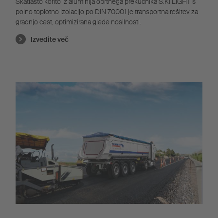
Škatlasto korito iz aluminija oprtnega prekucnika S.KI LIGHT s
polno toplotno izolacijo po DIN 70001 je transportna rešitev za
gradnjo cest, optimizirana glede nosilnosti.
Izvedite več