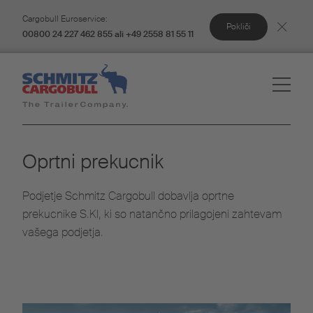
Cargobull Euroservice:
Pokliči
00800 24 227 462 855 ali +49 2558 81 55 11
Oprtni prekucnik
Podjetje Schmitz Cargobull dobavlja oprtne
prekucnike S.KI, ki so natančno prilagojeni zahtevam
vašega podjetja.