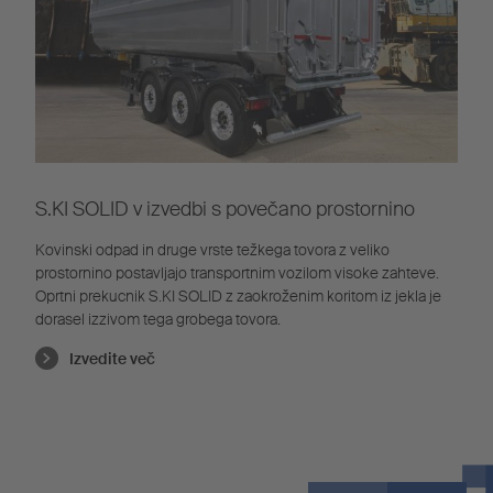
S.KI SOLID v izvedbi s povečano prostornino
Kovinski odpad in druge vrste težkega tovora z veliko
prostornino postavljajo transportnim vozilom visoke zahteve.
Oprtni prekucnik S.KI SOLID z zaokroženim koritom iz jekla je
dorasel izzivom tega grobega tovora.
Izvedite več