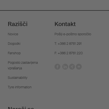
Razišči
Kontakt
Novice
Pošlji e-poštno sporočilo
Dogodki
T: +386 2 8761 291
Fanshop
F: +386 2 8761 220
Pogosto zastavljena
vprašanja
Sustainability
Tyre information