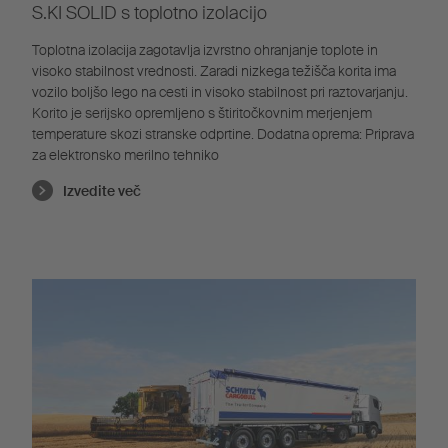
S.KI SOLID s toplotno izolacijo
Toplotna izolacija zagotavlja izvrstno ohranjanje toplote in
visoko stabilnost vrednosti. Zaradi nizkega težišča korita ima
vozilo boljšo lego na cesti in visoko stabilnost pri raztovarjanju.
Korito je serijsko opremljeno s štiritočkovnim merjenjem
temperature skozi stranske odprtine. Dodatna oprema: Priprava
za elektronsko merilno tehniko
Izvedite več