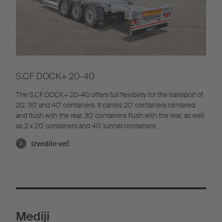
S.CF DOCK+ 20-40
The S.CF DOCK+ 20-40 offers full flexibility for the transport of
20', 30' and 40' containers. It carries 20' containers centered
and flush with the rear, 30' containers flush with the rear, as well
as 2 x 20' containers and 40' tunnel containers.
Izvedite več
Mediji