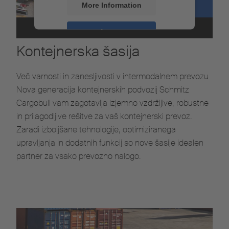
More Information
Accept
Kontejnerska šasija
Powered by
Usercentrics Consent
Management
Več varnosti in zanesljivosti v intermodalnem prevozu
Nova generacija kontejnerskih podvozij Schmitz
Cargobull vam zagotavlja izjemno vzdržljive, robustne
in prilagodljive rešitve za vaš kontejnerski prevoz.
Zaradi izboljšane tehnologije, optimiziranega
upravljanja in dodatnih funkcij so nove šasije idealen
partner za vsako prevozno nalogo.