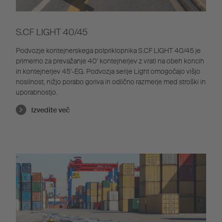
S.CF LIGHT 40/45
Podvozje kontejnerskega polpriklopnika S.CF LIGHT 40/45 je
primerno za prevažanje 40‘ kontejnerjev z vrati na obeh koncih
in kontejnerjev 45‘-EG. Podvozja serije Light omogočajo višjo
nosilnost, nižjo porabo goriva in odlično razmerje med stroški in
uporabnostjo.
Izvedite več