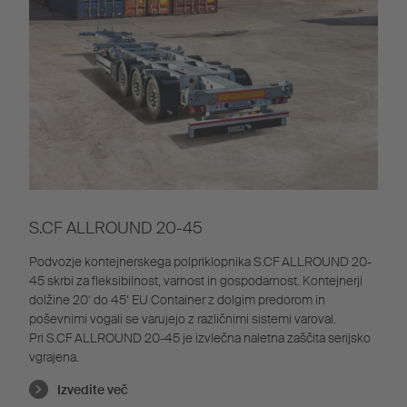
S.CF ALLROUND 20-45
Podvozje kontejnerskega polpriklopnika S.CF ALLROUND 20-
45 skrbi za fleksibilnost, varnost in gospodarnost. Kontejnerji
dolžine 20‘ do 45‘ EU Container z dolgim predorom in
poševnimi vogali se varujejo z različnimi sistemi varoval.
Pri S.CF ALLROUND 20-45 je izvlečna naletna zaščita serijsko
vgrajena.
Izvedite več