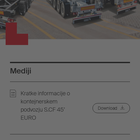
Mediji
Kratke informacije o
kontejnerskem
Download
podvozju S.CF 45’
EURO