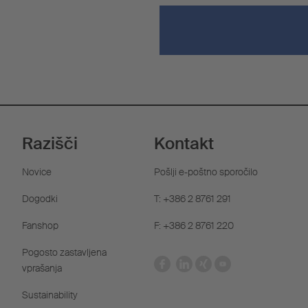
Razišči
Kontakt
Novice
Pošlji e-poštno sporočilo
Dogodki
T: +386 2 8761 291
Fanshop
F: +386 2 8761 220
Pogosto zastavljena
vprašanja
Sustainability