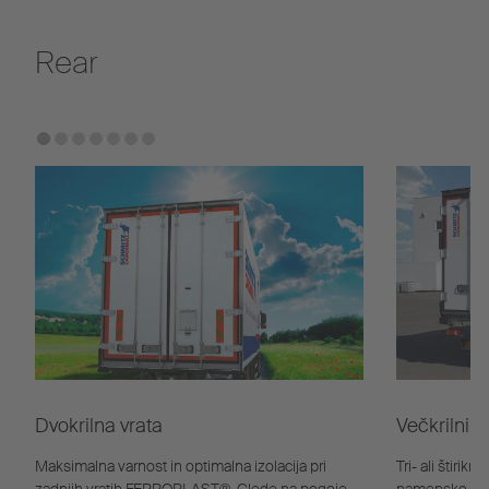
Rear
Dvokrilna vrata
Večkrilni z
Maksimalna varnost in optimalna izolacija pri
Tri- ali štirikr