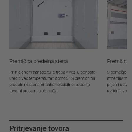
Premična predelna stena
Premična 
Pri hlajenem transportu je treba v vozilu pogosto
S pomočjo vz
urediti več temperaturnih območij. S premičnimi
izmenljivim k
predelnimi stenami lahko fleksibilno razdelite
prijemi ustva
tovorni prostor na območja.
različnih veliko
Pritrjevanje tovora