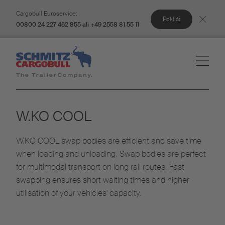
Cargobull Euroservice:
Pokliči
00800 24 227 462 855 ali +49 2558 81 55 11
W.KO COOL
W.KO COOL swap bodies are efficient and save time
when loading and unloading. Swap bodies are perfect
for multimodal transport on long rail routes. Fast
swapping ensures short waiting times and higher
utilisation of your vehicles' capacity.