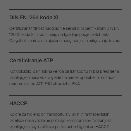
DIN EN 1264 koda XL
Certificirana trdnost nadgradnje serijsko. S certifikatom DIN EN
12642 koda XL izpolnjujejo nadgradnje podjetja Schmitz
Cargobull zahteve za ojačane nadgradnje za pritrjevanje tovora.
Certificiranje ATP
Kot dokazilo, da hladilna veriga pri transportu ni bila prekinjena,
izpolnjujejo naša vozila glede na primer uporabe in možnosti
opreme razred ATP FRC ali po izbiri FNA.
HACCP
Ko gre za higieno pri transportu živilskih in farmacevtskih
izdelkov naša vozila ne poznajo kompromisov. Notranjost
izpolnjuje stroge zahteve po čistoči in higieni po HACCP.