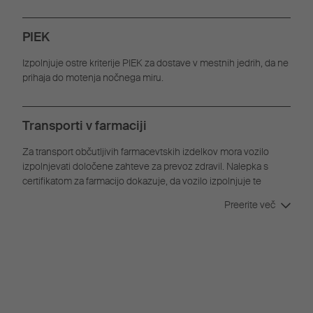
PIEK
Izpolnjuje ostre kriterije PIEK za dostave v mestnih jedrih, da ne
prihaja do motenja nočnega miru.
Transporti v farmaciji
Za transport občutljivih farmacevtskih izdelkov mora vozilo
izpolnjevati določene zahteve za prevoz zdravil. Nalepka s
certifikatom za farmacijo dokazuje, da vozilo izpolnjuje te
zahteve.
Preerite več