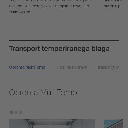
zadnjih vratih FERROPLAST®. Glede na pogoje
namensko deln
transporta in mere vozila z enojnim ali dvojnim
hlajenja pri na
zaklepanjem.
Transport temperiranega blaga
Oprema MultiTemp
Hladilna naprava
Trakasta zavesa
Oprema MultiTemp