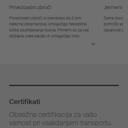
Privezovalni obroči
Jermeni za
Privezovalni obroči, ki prenesejo do 2 toni
Delne tovore j
natezne obremenitve, omogočajo fleksibilne
pomočjo jermen
točke za pritrjevanje tovora. Primerni so za vse
zavarovati pre
običajne vrste kavljev in omogočajo hitro
pritrjevanje tovora.
Certifikati
Obsežna certifikacija za vašo
varnost pri vsakdanjem transportu.