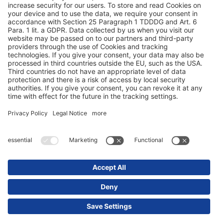
Zaščita podatkov
Impresum / pravni nasveti
© 2025 Schmitz Cargobull. All Rights Reserved