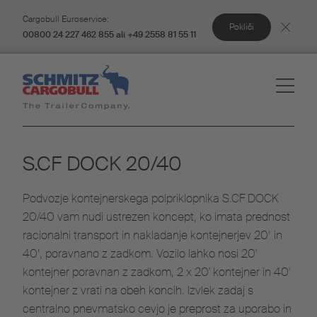
Cargobull Euroservice:
Pokliči
00800 24 227 462 855 ali +49 2558 81 55 11
S.CF DOCK 20/40
Podvozje kontejnerskega polpriklopnika S.CF DOCK
20/40 vam nudi ustrezen koncept, ko imata prednost
racionalni transport in nakladanje kontejnerjev 20’ in
40’, poravnano z zadkom. Vozilo lahko nosi 20'
kontejner poravnan z zadkom, 2 x 20' kontejner in 40'
kontejner z vrati na obeh koncih. Izvlek zadaj s
centralno pnevmatsko cevjo je preprost za uporabo in