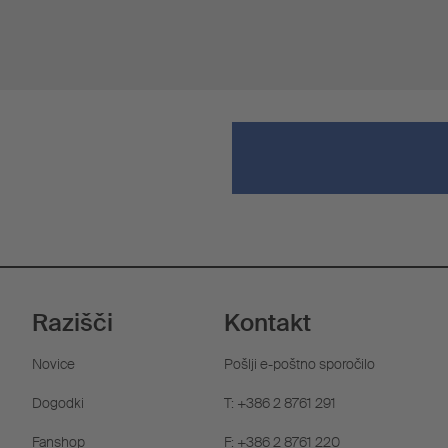
Razišči
Kontakt
Novice
Pošlji e-poštno sporočilo
Dogodki
T: +386 2 8761 291
Fanshop
F: +386 2 8761 220