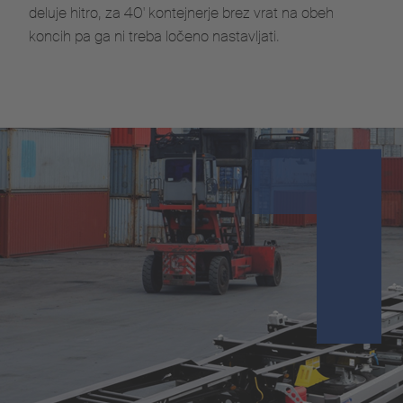
deluje hitro, za 40' kontejnerje brez vrat na obeh
koncih pa ga ni treba ločeno nastavljati.