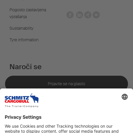
Pogosto zastavljena
vprašanja
Sustainability
Tyre information
Naroči se