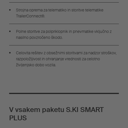
Strojna oprema za telematiko in storitve telematike
TrailerConnect®.
Polne storitve za polpriklopnik in pnevmatike vključno z
nasilno povzročeno škodo.
Celovita rešitev z obsežnimi storitvami za nadzor stroškov,
razpoložljivost in ohranjanje vrednosti za celotno
življenjsko dobo vozila.
V vsakem paketu S.KI SMART
PLUS