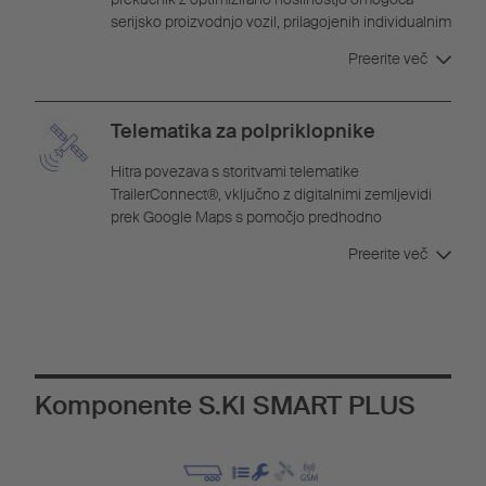
serijsko proizvodnjo vozil, prilagojenih individualnim
željam strank. Zasnova šasije, podvozja in korita ne
Preerite več
zahteva veliko vzdrževanja, omogoča visoke
obremenitve in je obenem vrednostno stabilna ter
omogoča visoko razpoložljivost.
Telematika za polpriklopnike
Hitra povezava s storitvami telematike
TrailerConnect®, vključno z digitalnimi zemljevidi
prek Google Maps s pomočjo predhodno
nameščene strojne opreme. Z integriranim
Preerite več
omrežjem WLAN je mogoče podatke telematike
kadarkoli pregledati v aplikaciji beSmart.
Komponente S.KI SMART PLUS