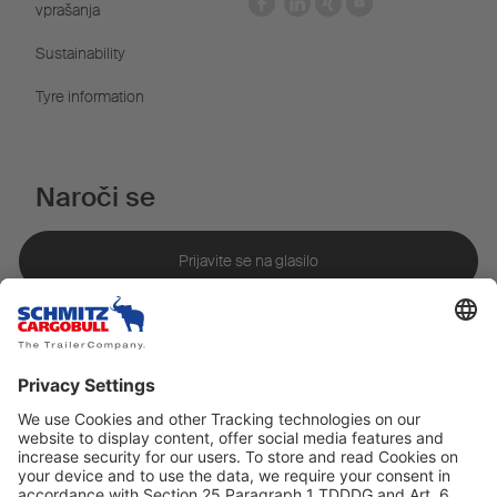
vprašanja
Sustainability
Tyre information
Naroči se