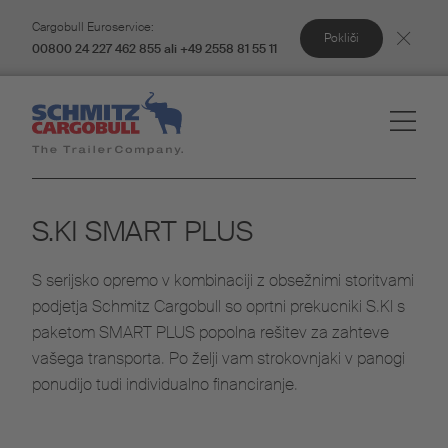
Cargobull Euroservice:
Pokliči
00800 24 227 462 855 ali +49 2558 81 55 11
S.KI SMART PLUS
S serijsko opremo v kombinaciji z obsežnimi storitvami
podjetja Schmitz Cargobull so oprtni prekucniki S.KI s
paketom SMART PLUS popolna rešitev za zahteve
vašega transporta. Po želji vam strokovnjaki v panogi
ponudijo tudi individualno financiranje.