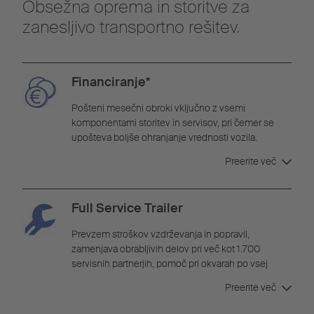
Obsežna oprema in storitve za
zanesljivo transportno rešitev.
Financiranje*
Pošteni mesečni obroki vključno z vsemi
komponentami storitev in servisov, pri čemer se
upošteva boljše ohranjanje vrednosti vozila.
Individualne pogodbe s trajanjem po želji.
Preerite več
Full Service Trailer
Prevzem stroškov vzdrževanja in popravil,
zamenjava obrabljivih delov pri več kot 1.700
servisnih partnerjih, pomoč pri okvarah po vsej
Evropi z garancijo plačila in potekom prek Schmitz
Preerite več
Cargobull, neomejeno število kilometrov