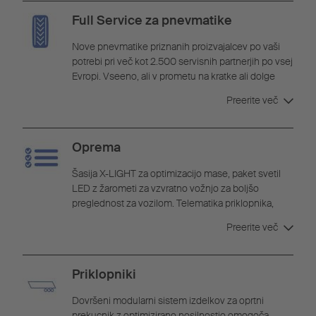
Full Service za pnevmatike
Nove pnevmatike priznanih proizvajalcev po vaši
potrebi pri več kot 2.500 servisnih partnerjih po vsej
Evropi. Vseeno, ali v prometu na kratke ali dolge
proge. Pomoč v primeru okvare po vsej Evropi z
Preerite več
garancijo plačila in potekom prek Schmitz
Cargobull. Paket SMART PLUS v celoti pokriva
stroške nadomestila obrabljenih pnevmatik in
Oprema
defektov pnevmatik.
Šasija X-LIGHT za optimizacijo mase, paket svetil
LED z žarometi za vzvratno vožnjo za boljšo
preglednost za vozilom. Telematika priklopnika,
prikaz obrabe zavornih oblog + in sistem za nadzor
Preerite več
tlaka v pnevmatikah zmanjšujejo obrabo in
znižujejo stroške.
Priklopniki
Dovršeni modularni sistem izdelkov za oprtni
prekucnik z optimizirano nosilnostjo omogoča