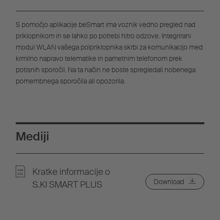
S pomočjo aplikacije beSmart ima voznik vedno pregled nad
priklopnikom in se lahko po potrebi hitro odzove. Integrirani
modul WLAN vašega polpriklopnika skrbi za komunikacijo med
krmilno napravo telematike in pametnim telefonom prek
potisnih sporočil. Na ta način ne boste spregledali nobenega
pomembnega sporočila ali opozorila.
Mediji
Kratke informacije o
Download
S.KI SMART PLUS