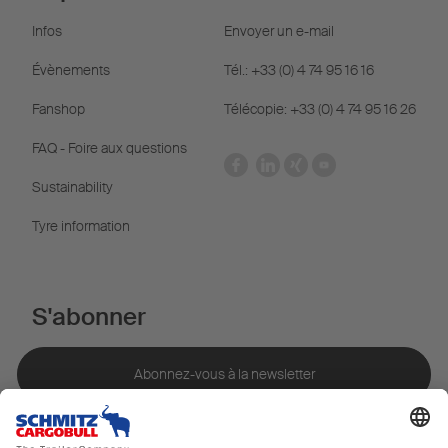
Infos
Envoyer un e-mail
Évènements
Tél.: +33 (0) 4 74 95 16 16
Fanshop
Télécopie: +33 (0) 4 74 95 16 26
FAQ - Foire aux questions
Sustainability
Tyre information
S'abonner