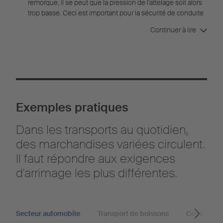
remorque, il se peut que la pression de l'attelage soit alors
trop basse. Ceci est important pour la sécurité de conduite
du tracteur car si l'essieu moteur est trop délesté, les pneus
Continuer à lire
ont moins d'adhérence. Si le chargement porte trop sur
l'avant, il peut alors se produire une surcharge de l'essieu
moteur, même si on n'a pas dépassé le poids total limite
autorisé.
Exemples pratiques
Dans les transports au quotidien,
des marchandises variées circulent.
Il faut répondre aux exigences
d'arrimage les plus différentes.
Secteur automobile
Transport de boissons
Colis