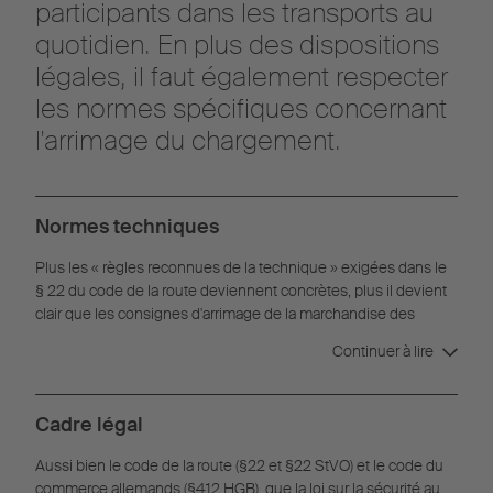
participants dans les transports au
quotidien. En plus des dispositions
légales, il faut également respecter
les normes spécifiques concernant
l'arrimage du chargement.
Normes techniques
Plus les « règles reconnues de la technique » exigées dans le
§ 22 du code de la route deviennent concrètes, plus il devient
clair que les consignes d'arrimage de la marchandise des
différentes organisations se recoupent en partie et se
Continuer à lire
complètent. C'est pourquoi il est possible de se procurer des
semi-remorques qui répondent en même temps aux normes
de la directive VDI 2700, à la directive Daimler 9.5 et à la norme
Cadre légal
DIN EN 12642 Code XL.
Aussi bien le code de la route (§22 et §22 StVO) et le code du
commerce allemands (§412 HGB), que la loi sur la sécurité au