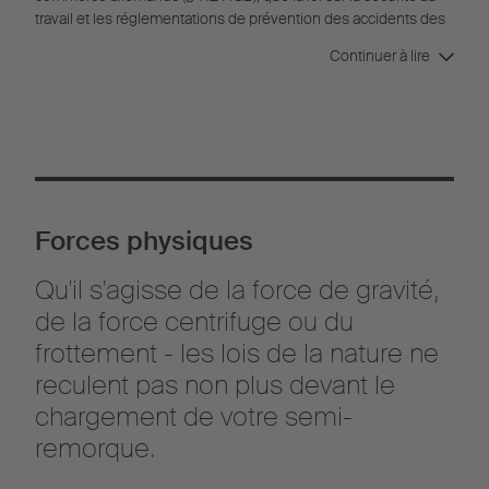
travail et les réglementations de prévention des accidents des
associations professionnelles (§22 et §37) vous donnent à
Continuer à lire
vous en tant que chauffeur/conducteur du
véhicule/transporteur, une responsabilité particulière pour le
bon arrimage de la marchandise lors du transport sur la semi-
remorque. Il est évident que votre semi-remorque doit être
conçue et équipée en toute sécurité (§§ 22 Al. 1 et 37 Al. 4 des
réglementations de prévention des accidents), pour que vous
puissiez arrimer correctement le chargement.
C'est pourquoi les §§ 30 et 31 du code de la route allemand
Forces physiques
mentionnent aussi les obligations du propriétaire du véhicule,
et le § 22 , celles du responsable des travaux de chargement.
Qu'il s'agisse de la force de gravité,
de la force centrifuge ou du
frottement - les lois de la nature ne
reculent pas non plus devant le
chargement de votre semi-
remorque.