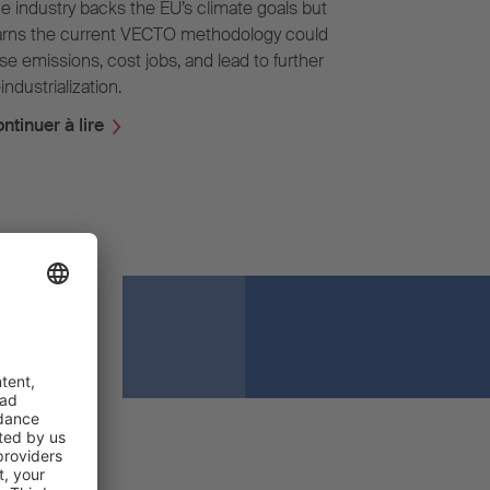
e industry backs the EU’s climate goals but
rns the current VECTO methodology could
ise emissions, cost jobs, and lead to further
industrialization.
ntinuer à lire