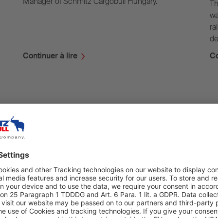
Manager of Schmitz Cargobull Hungary.
Th
wa
ra
de
Continuer à lire
Co