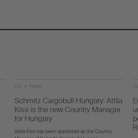
july
•
News
Ju
Schmitz Cargobull Hungary: Attila
E
Kiss is the new Country Manager
u
for Hungary
p
R
Attila Kiss has been appointed as the Country