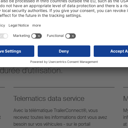
un univers de services
s besoins relatifs à la semi-
urée d'utilisation.
Telematics data service
M
Avec la télématique TrailerConnect®, vous
My
t
recevez toutes les informations dont vous avez
in
besoin sur vos véhicules - sur le portail
at