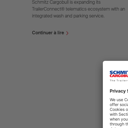
Schmitz Cargobull is expanding its
TrailerConnect® telematics ecosystem with an
integrated wash and parking service.
Continuer à lire