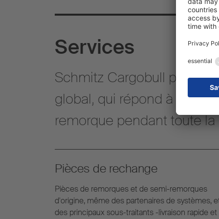
Services
Schmitz Cargobull propose 
global, qui répond à tous le
remorque pendant toute la d
Pièces de rechange
Pièces de remorques et de semi-remorques
d'origine, même des partenaires de systèmes, e
des principaux sous-traitants -livraison rapide et