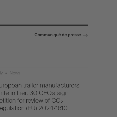
Communiqué de presse
ly
•
News
uropean trailer manufacturers
nite in Lier: 30 CEOs sign
etition for review of CO₂
egulation (EU) 2024/1610