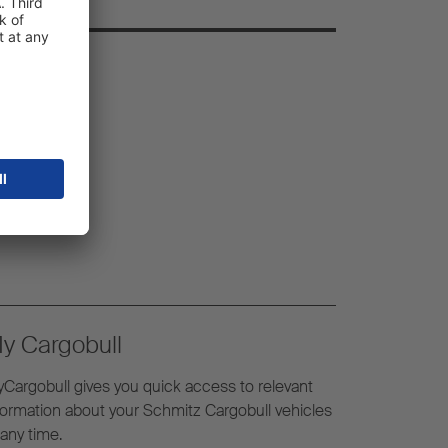
y Cargobull
Cargobull gives you quick access to relevant
formation about your Schmitz Cargobull vehicles
 any time.