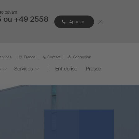
éro payant
5 ou +49 2558
Appeler
ervices
France
Contact
Connexion
s
Services
Entreprise
Presse