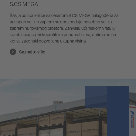
S.CS MEGA
Šasija poluprikolice sa ceradom S.CS MEGA prilagođena za
transport velikih zapremina obezbeđuje posebno veliku
zapreminu tovarnog prostora. Zahvaljujući niskom vratu u
kombinaciji sa niskoprofilnim pneumaticima, optimalno se
koristi zakonski dozvoljena ukupna visina.
Saznajte više