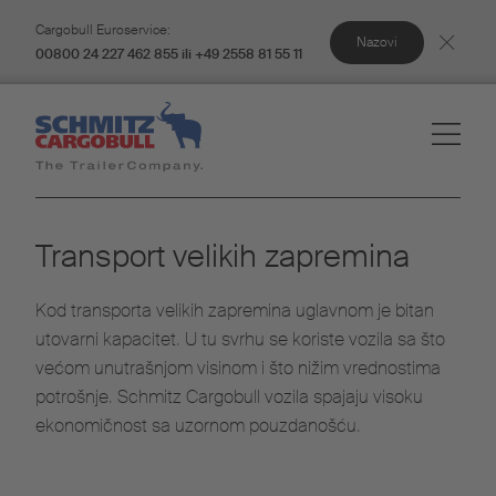
Cargobull Euroservice:
Nazovi
00800 24 227 462 855 ili +49 2558 81 55 11
Transport velikih zapremina
Kod transporta velikih zapremina uglavnom je bitan
utovarni kapacitet. U tu svrhu se koriste vozila sa što
većom unutrašnjom visinom i što nižim vrednostima
potrošnje. Schmitz Cargobull vozila spajaju visoku
ekonomičnost sa uzornom pouzdanošću.