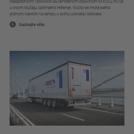
nadgradnjom i prikolice sa centralnom osovinom M.KO/Z.KO je
u ovom slučaju optimalno rešenje. Vozilo se mora samo
jednom navesti na rampu u svrhu utovara i istovara.
Saznajte više