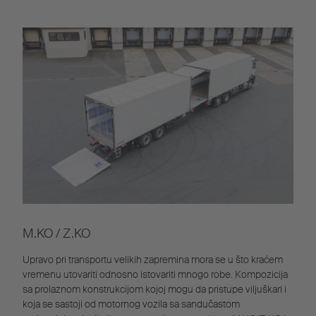
M.KO / Z.KO
Upravo pri transportu velikih zapremina mora se u što kraćem
vremenu utovariti odnosno istovariti mnogo robe. Kompozicija
sa prolaznom konstrukcijom kojoj mogu da pristupe viljuškari i
koja se sastoji od motornog vozila sa sandučastom