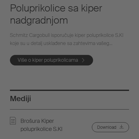
Poluprikolice sa kiper
nadgradnjom
Schmitz Cargobull isporučuje kiper poluprikolice S.KI
koje su u detalj usklađene sa zahtevima vašeg
preduzeća.
Više o kiper poluprikolicama
Mediji
Brošura Kiper
Download
poluprikolice S.KI