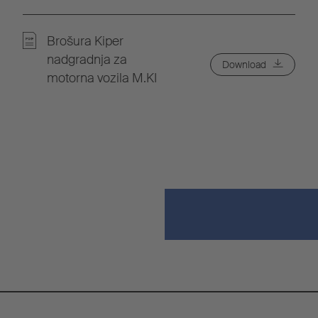
Brošura Kiper
nadgradnja za
Download
motorna vozila M.KI