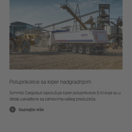
Poluprikolice sa kiper nadgradnjom
Schmitz Cargobull isporučuje kiper poluprikolice S.KI koje su u
detalj usklađene sa zahtevima vašeg preduzeća.
Saznajte više