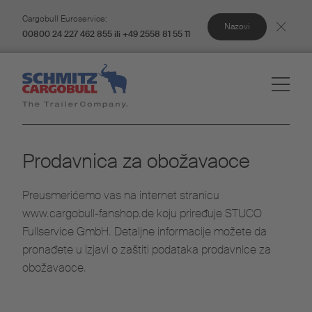
Cargobull Euroservice:
Nazovi
00800 24 227 462 855 ili +49 2558 81 55 11
Prodavnica za obožavaoce
Preusmerićemo vas na internet stranicu
www.cargobull-fanshop.de koju priređuje STUCO
Fullservice GmbH. Detaljne informacije možete da
pronađete u Izjavi o zaštiti podataka prodavnice za
obožavaoce.