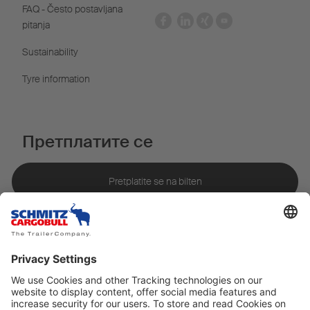
FAQ - Često postavljana
pitanja
Sustainability
Tyre information
Претплатите се