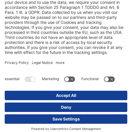
Zaštita podataka
Impresum / Pravne napomene
© 2025 Schmitz Cargobull. All Rights Reserved